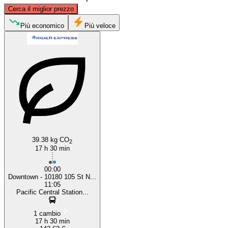
©
CARTO
, ©
OpenStreetMap
contributors
Cerca il miglior prezzo
Edmonton, Alberta
Più economico
Più veloce
Vancouver
39.38 kg CO
2
17 h 30 min
00:00
Downtown - 10180 105 St N...
11:05
Pacific Central Station...
1 cambio
17 h 30 min