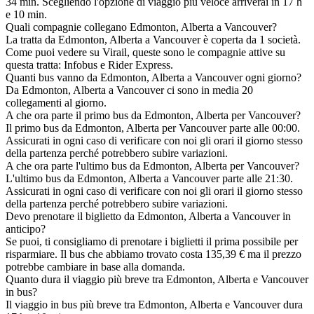
34 min. Scegliendo l'opzione di viaggio più veloce arriverai in 17 h
e 10 min.
Quali compagnie collegano Edmonton, Alberta a Vancouver?
La tratta da Edmonton, Alberta a Vancouver è coperta da 1 società.
Come puoi vedere su Virail, queste sono le compagnie attive su
questa tratta: Infobus e Rider Express.
Quanti bus vanno da Edmonton, Alberta a Vancouver ogni giorno?
Da Edmonton, Alberta a Vancouver ci sono in media 20
collegamenti al giorno.
A che ora parte il primo bus da Edmonton, Alberta per Vancouver?
Il primo bus da Edmonton, Alberta per Vancouver parte alle 00:00.
Assicurati in ogni caso di verificare con noi gli orari il giorno stesso
della partenza perché potrebbero subire variazioni.
A che ora parte l'ultimo bus da Edmonton, Alberta per Vancouver?
L'ultimo bus da Edmonton, Alberta a Vancouver parte alle 21:30.
Assicurati in ogni caso di verificare con noi gli orari il giorno stesso
della partenza perché potrebbero subire variazioni.
Devo prenotare il biglietto da Edmonton, Alberta a Vancouver in
anticipo?
Se puoi, ti consigliamo di prenotare i biglietti il prima possibile per
risparmiare. Il bus che abbiamo trovato costa 135,39 € ma il prezzo
potrebbe cambiare in base alla domanda.
Quanto dura il viaggio più breve tra Edmonton, Alberta e Vancouver
in bus?
Il viaggio in bus più breve tra Edmonton, Alberta e Vancouver dura