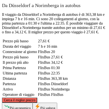
Da Düsseldorf a Norimberga in autobus
Il viaggio da Düsseldorf a Norimberga di autobus è di 363,38 km e
impiega 7 h e 16 min. Ci sono 20 collegamenti al giorno, con la
prima partenza a 01:30 e l'ultima a 22:35. È possibile viaggiare da
Düsseldorf a Norimberga tramite autobus per un minimo di 27,61 €
o fino a 34,12 €. Il miglior prezzo per questo viaggio è 27,61 €.
Prezzo più basso
27,61 €
Durata del viaggio
7 h e 16 min
Connessione al giorno
FlixBus
20
Prezzo più basso
FlixBus
27,61 €
Il prezzo più alto
FlixBus
34,12 €
Prima Partenza
FlixBus
01:30
Ultima partenza
FlixBus
22:35
Distanza
FlixBus
363,38 km
Partenza
FlixBus
Düsseldorf
Arrivo
FlixBus
Norimberga
Operatore di viaggio
FlixBus
FlixBus
©
CARTO
, ©
OpenStreetMap
contributors
Cerca il miglior prezzo
Düsseldorf
Più economico
Più veloce