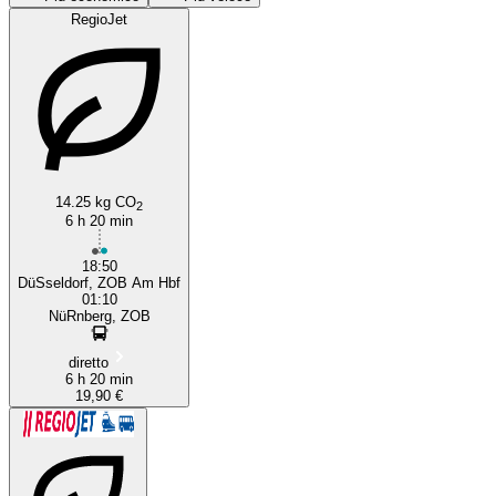
RegioJet
14.25 kg CO
2
Nuremberg
6 h 20 min
18:50
DüSseldorf, ZOB Am Hbf
01:10
NüRnberg, ZOB
diretto
6 h 20 min
19,90 €