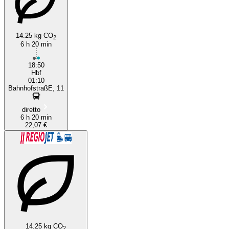
14.25 kg CO
2
6 h 20 min
18:50
Hbf
01:10
BahnhofstraßE, 11
diretto
6 h 20 min
22,07 €
14.25 kg CO
2