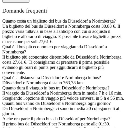
Domande frequenti
Quanto costa un biglietto del bus da Düsseldorf a Norimberga?
Un biglietto del bus da Düsseldorf a Norimberga costa 30,88 €. Il
prezzo varia tuttavia in base all'anticipo con cui si acquista il
biglietto e all'orario di viaggio. È possibile trovare biglietti a prezzi
d'occasione per soli 27,61 €.
Qual è il bus più economico per viaggiare da Düsseldorf a
Norimberga?
Il biglietto più economico disponibile da Düsseldorf a Norimberga
costa 27,61 €. Ti consigliamo di prenotare il prima possibile
evitando gli orari di punta per aggiudicarti il biglietto più
conveniente.
Qual è la distanza tra Düsseldorf e Norimberga in bus?
Düsseldorf e Norimberga distano 363,38 km.
Quanto dura il viaggio in bus tra Düsseldorf e Norimberga?
Il viaggio da Düsseldorf a Norimberga dura in media 7 h e 16 min.
Scegliendo l'opzione di viaggio più veloce arriverai in 5 h e 55 min.
Quanti bus vanno da Düsseldorf a Norimberga ogni giorno?
Da Düsseldorf a Norimberga ci sono in media 20 collegamenti al
giorno.
A che ora parte il primo bus da Düsseldorf per Norimberga?
Il primo bus da Düsseldorf per Norimberga parte alle 01:30.