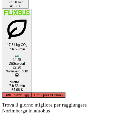
6 h 20 min
41,55 €
17.81 kg CO
2
7 h 55 min
14:25
DüSseldorf
22:20
NüRnberg ZOB
diretto
7 h 55 min
54,98 €
Tutti i prezzi
Oggi
Tutti i prezzi
Domani
Trova il giorno migliore per raggiungere
Norimberga in autobus