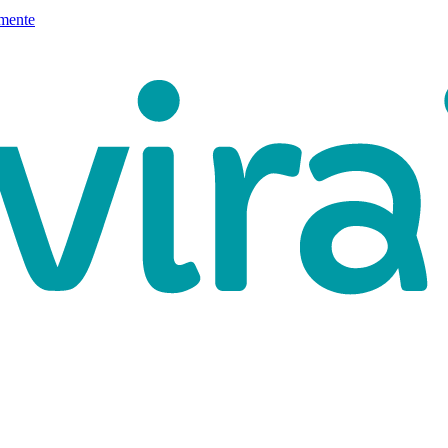
mente