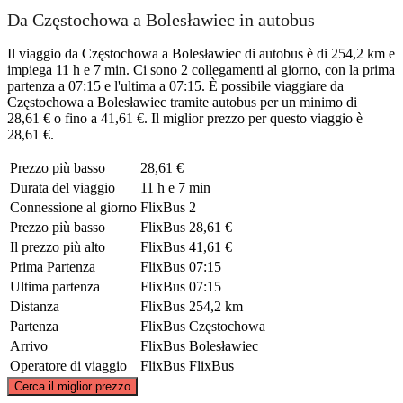
Da Częstochowa a Bolesławiec in autobus
Il viaggio da Częstochowa a Bolesławiec di autobus è di 254,2 km e
impiega 11 h e 7 min. Ci sono 2 collegamenti al giorno, con la prima
partenza a 07:15 e l'ultima a 07:15. È possibile viaggiare da
Częstochowa a Bolesławiec tramite autobus per un minimo di
28,61 € o fino a 41,61 €. Il miglior prezzo per questo viaggio è
28,61 €.
Prezzo più basso
28,61 €
Durata del viaggio
11 h e 7 min
Connessione al giorno
FlixBus
2
Prezzo più basso
FlixBus
28,61 €
Il prezzo più alto
FlixBus
41,61 €
Prima Partenza
FlixBus
07:15
Ultima partenza
FlixBus
07:15
Distanza
FlixBus
254,2 km
Partenza
FlixBus
Częstochowa
Arrivo
FlixBus
Bolesławiec
Operatore di viaggio
FlixBus
FlixBus
©
CARTO
, ©
OpenStreetMap
contributors
Cerca il miglior prezzo