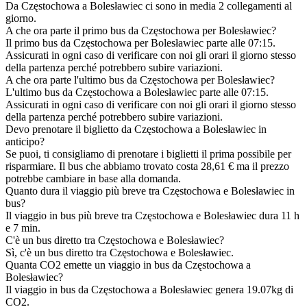
Da Częstochowa a Bolesławiec ci sono in media 2 collegamenti al
giorno.
A che ora parte il primo bus da Częstochowa per Bolesławiec?
Il primo bus da Częstochowa per Bolesławiec parte alle 07:15.
Assicurati in ogni caso di verificare con noi gli orari il giorno stesso
della partenza perché potrebbero subire variazioni.
A che ora parte l'ultimo bus da Częstochowa per Bolesławiec?
L'ultimo bus da Częstochowa a Bolesławiec parte alle 07:15.
Assicurati in ogni caso di verificare con noi gli orari il giorno stesso
della partenza perché potrebbero subire variazioni.
Devo prenotare il biglietto da Częstochowa a Bolesławiec in
anticipo?
Se puoi, ti consigliamo di prenotare i biglietti il prima possibile per
risparmiare. Il bus che abbiamo trovato costa 28,61 € ma il prezzo
potrebbe cambiare in base alla domanda.
Quanto dura il viaggio più breve tra Częstochowa e Bolesławiec in
bus?
Il viaggio in bus più breve tra Częstochowa e Bolesławiec dura 11 h
e 7 min.
C'è un bus diretto tra Częstochowa e Bolesławiec?
Sì, c'è un bus diretto tra Częstochowa e Bolesławiec.
Quanta CO2 emette un viaggio in bus da Częstochowa a
Bolesławiec?
Il viaggio in bus da Częstochowa a Bolesławiec genera 19.07kg di
CO2.