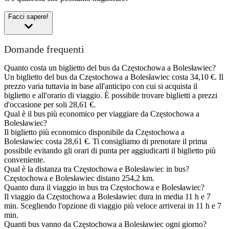
Facci sapere!
Domande frequenti
Quanto costa un biglietto del bus da Częstochowa a Bolesławiec?
Un biglietto del bus da Częstochowa a Bolesławiec costa 34,10 €. Il
prezzo varia tuttavia in base all'anticipo con cui si acquista il
biglietto e all'orario di viaggio. È possibile trovare biglietti a prezzi
d'occasione per soli 28,61 €.
Qual è il bus più economico per viaggiare da Częstochowa a
Bolesławiec?
Il biglietto più economico disponibile da Częstochowa a
Bolesławiec costa 28,61 €. Ti consigliamo di prenotare il prima
possibile evitando gli orari di punta per aggiudicarti il biglietto più
conveniente.
Qual è la distanza tra Częstochowa e Bolesławiec in bus?
Częstochowa e Bolesławiec distano 254,2 km.
Quanto dura il viaggio in bus tra Częstochowa e Bolesławiec?
Il viaggio da Częstochowa a Bolesławiec dura in media 11 h e 7
min. Scegliendo l'opzione di viaggio più veloce arriverai in 11 h e 7
min.
Quanti bus vanno da Częstochowa a Bolesławiec ogni giorno?