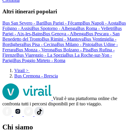
Cremona
Altri itinerari popolari
Bus San Severo - Bari
Bus Parigi - Fécamp
Bus Napoli - Aosta
Bus
Foligno - Assisi
Bus Spotorno - Albenga
Bus Roma - Velletri
Bus
Parigi - Aix-les-Bains
Bus Genova - Albenga
Bus Pescara - San
Benedetto del Tronto
Bus Rimini - Mantova
Bus Ventimiglia -
Bordighera
Bus Pisa - Cecina
Bus Milano - Pistoia
Bus Udine -
Ferrara
Bus Monza - Verona
Bus Bolzano - Pisa
Bus Rufina -
Firenze
Bus Viareggio - La Spezia
Bus La Roche-sur-Yon -
Parigi
Bus Poggio Mirteto - Roma
Virail
>
Bus Cremona - Brescia
Virail è una piattaforma online che
confronta tutti i percorsi disponibili per il tuo viaggio.
Chi siamo