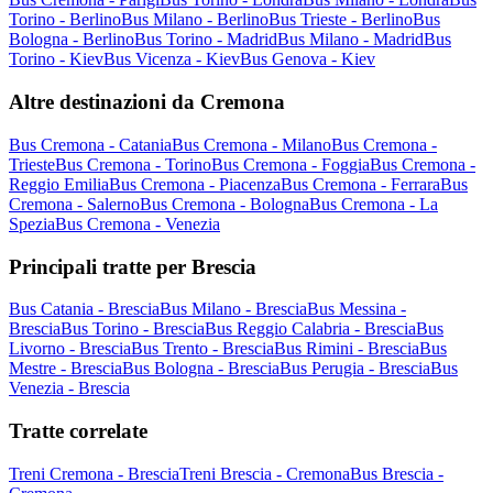
Torino - Berlino
Bus Milano - Berlino
Bus Trieste - Berlino
Bus
Bologna - Berlino
Bus Torino - Madrid
Bus Milano - Madrid
Bus
Torino - Kiev
Bus Vicenza - Kiev
Bus Genova - Kiev
Altre destinazioni da Cremona
Bus Cremona - Catania
Bus Cremona - Milano
Bus Cremona -
Trieste
Bus Cremona - Torino
Bus Cremona - Foggia
Bus Cremona -
Reggio Emilia
Bus Cremona - Piacenza
Bus Cremona - Ferrara
Bus
Cremona - Salerno
Bus Cremona - Bologna
Bus Cremona - La
Spezia
Bus Cremona - Venezia
Principali tratte per Brescia
Bus Catania - Brescia
Bus Milano - Brescia
Bus Messina -
Brescia
Bus Torino - Brescia
Bus Reggio Calabria - Brescia
Bus
Livorno - Brescia
Bus Trento - Brescia
Bus Rimini - Brescia
Bus
Mestre - Brescia
Bus Bologna - Brescia
Bus Perugia - Brescia
Bus
Venezia - Brescia
Tratte correlate
Treni Cremona - Brescia
Treni Brescia - Cremona
Bus Brescia -