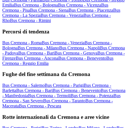
Emilia
Bus Cremona - Bologna
Bus Cremona - Vicenza
Bus
Cremona - Pisa
Bus Cremona - Siena
Bus Cremona - Piacenza
Bus
Cremona - La Spezia
Bus Cremona - Venezia
Bus Cremona -
Rho
Bus Cremona - Rimini
Percorsi di tendenza
Bus Cremona - Roma
Bus Cremona - Venezia
Bus Cremona -
Bologna
Bus Cremona - Milano
Bus Cremona - Napoli
Bus Cremona
- Padova
Bus Cremona - Bari
Bus Cremona - Genova
Bus Cremona -
Firenze
Bus Cremona - Ancona
Bus Cremona - Benevento
Bus
Cremona - Reggio Emilia
Fughe del fine settimana da Cremona
Bus Cremona - Salerno
Bus Cremona - Parigi
Bus Cremona -
Barletta
Bus Cremona - Bari
Bus Cremona - Benevento
Bus Cremona
- Manfredonia
Bus Cremona - Termoli
Bus Cremona - Potenza
Bus
Cremona - San Severo
Bus Cremona - Taranto
Bus Cremona -
Macerata
Bus Cremona - Pescara
Rotte internazionali da Cremona e aree vicine
Bus Cremona - Parigi
Bus Torino - Londra
Bus Milano - Londra
Bus