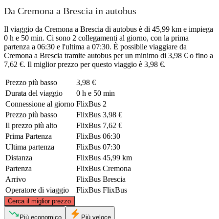
Da Cremona a Brescia in autobus
Il viaggio da Cremona a Brescia di autobus è di 45,99 km e impiega
0 h e 50 min. Ci sono 2 collegamenti al giorno, con la prima
partenza a 06:30 e l'ultima a 07:30. È possibile viaggiare da
Cremona a Brescia tramite autobus per un minimo di 3,98 € o fino a
7,62 €. Il miglior prezzo per questo viaggio è 3,98 €.
Prezzo più basso
3,98 €
Durata del viaggio
0 h e 50 min
Connessione al giorno
FlixBus
2
Prezzo più basso
FlixBus
3,98 €
Il prezzo più alto
FlixBus
7,62 €
Prima Partenza
FlixBus
06:30
Ultima partenza
FlixBus
07:30
Distanza
FlixBus
45,99 km
Partenza
FlixBus
Cremona
Arrivo
FlixBus
Brescia
Operatore di viaggio
FlixBus
FlixBus
©
CARTO
, ©
OpenStreetMap
contributors
Cerca il miglior prezzo
Brescia
Più economico
Più veloce