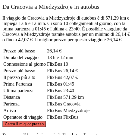
Da Cracovia a Miedzyzdroje in autobus
Il viaggio da Cracovia a Miedzyzdroje di autobus è di 571,29 km e
impiega 13 h e 12 min. Ci sono 10 collegamenti al giorno, con la
prima partenza a 01:45 e l'ultima a 23:40. È possibile viaggiare da
Cracovia a Miedzyzdroje tramite autobus per un minimo di 26,14 €
o fino a 42,07 €. Il miglior prezzo per questo viaggio è 26,14 €.
Prezzo più basso
26,14 €
Durata del viaggio
13 h e 12 min
Connessione al giorno
FlixBus
10
Prezzo più basso
FlixBus
26,14 €
Il prezzo più alto
FlixBus
42,07 €
Prima Partenza
FlixBus
01:45
Ultima partenza
FlixBus
23:40
Distanza
FlixBus
571,29 km
Partenza
FlixBus
Cracovia
Arrivo
FlixBus
Miedzyzdroje
Operatore di viaggio
FlixBus
FlixBus
©
CARTO
, ©
OpenStreetMap
contributors
Cerca il miglior prezzo
Miedzyzdroje