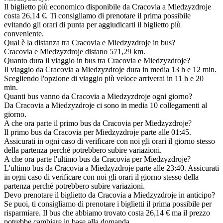
Il biglietto più economico disponibile da Cracovia a Miedzyzdroje
costa 26,14 €. Ti consigliamo di prenotare il prima possibile
evitando gli orari di punta per aggiudicarti il biglietto più
conveniente.
Qual è la distanza tra Cracovia e Miedzyzdroje in bus?
Cracovia e Miedzyzdroje distano 571,29 km.
Quanto dura il viaggio in bus tra Cracovia e Miedzyzdroje?
Il viaggio da Cracovia a Miedzyzdroje dura in media 13 h e 12 min.
Scegliendo l'opzione di viaggio più veloce arriverai in 11 h e 20
min.
Quanti bus vanno da Cracovia a Miedzyzdroje ogni giorno?
Da Cracovia a Miedzyzdroje ci sono in media 10 collegamenti al
giorno.
A che ora parte il primo bus da Cracovia per Miedzyzdroje?
Il primo bus da Cracovia per Miedzyzdroje parte alle 01:45.
Assicurati in ogni caso di verificare con noi gli orari il giorno stesso
della partenza perché potrebbero subire variazioni.
A che ora parte l'ultimo bus da Cracovia per Miedzyzdroje?
L'ultimo bus da Cracovia a Miedzyzdroje parte alle 23:40. Assicurati
in ogni caso di verificare con noi gli orari il giorno stesso della
partenza perché potrebbero subire variazioni.
Devo prenotare il biglietto da Cracovia a Miedzyzdroje in anticipo?
Se puoi, ti consigliamo di prenotare i biglietti il prima possibile per
risparmiare. Il bus che abbiamo trovato costa 26,14 € ma il prezzo
potrebbe cambiare in base alla domanda.