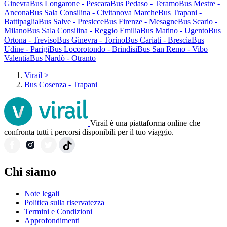
Ginevra
Bus Longarone - Pescara
Bus Pedaso - Teramo
Bus Mestre -
Ancona
Bus Sala Consilina - Civitanova Marche
Bus Trapani -
Battipaglia
Bus Salve - Presicce
Bus Firenze - Mesagne
Bus Scario -
Milano
Bus Sala Consilina - Reggio Emilia
Bus Matino - Ugento
Bus
Ortona - Treviso
Bus Ginevra - Torino
Bus Cariati - Brescia
Bus
Udine - Parigi
Bus Locorotondo - Brindisi
Bus San Remo - Vibo
Valentia
Bus Nardò - Otranto
Virail
>
Bus Cosenza - Trapani
Virail è una piattaforma online che
confronta tutti i percorsi disponibili per il tuo viaggio.
Chi siamo
Note legali
Politica sulla riservatezza
Termini e Condizioni
Approfondimenti