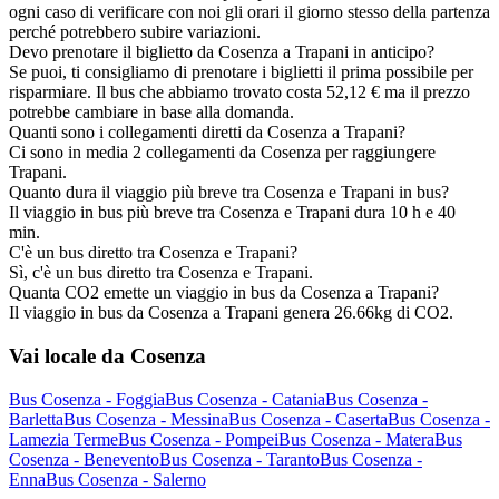
ogni caso di verificare con noi gli orari il giorno stesso della partenza
perché potrebbero subire variazioni.
Devo prenotare il biglietto da Cosenza a Trapani in anticipo?
Se puoi, ti consigliamo di prenotare i biglietti il prima possibile per
risparmiare. Il bus che abbiamo trovato costa 52,12 € ma il prezzo
potrebbe cambiare in base alla domanda.
Quanti sono i collegamenti diretti da Cosenza a Trapani?
Ci sono in media 2 collegamenti da Cosenza per raggiungere
Trapani.
Quanto dura il viaggio più breve tra Cosenza e Trapani in bus?
Il viaggio in bus più breve tra Cosenza e Trapani dura 10 h e 40
min.
C'è un bus diretto tra Cosenza e Trapani?
Sì, c'è un bus diretto tra Cosenza e Trapani.
Quanta CO2 emette un viaggio in bus da Cosenza a Trapani?
Il viaggio in bus da Cosenza a Trapani genera 26.66kg di CO2.
Vai locale da Cosenza
Bus Cosenza - Foggia
Bus Cosenza - Catania
Bus Cosenza -
Barletta
Bus Cosenza - Messina
Bus Cosenza - Caserta
Bus Cosenza -
Lamezia Terme
Bus Cosenza - Pompei
Bus Cosenza - Matera
Bus
Cosenza - Benevento
Bus Cosenza - Taranto
Bus Cosenza -
Enna
Bus Cosenza - Salerno