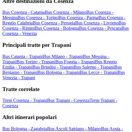
Altre destinazioni da Cosenza
Bus Cosenza - Catania
Bus Cosenza - Milano
Bus Cosenza -
Messina
Bus Cosenza - Torino
Bus Cosenza - Parma
Bus Cosenza -
Reggio Calabria
Bus Cosenza - Perugia
Bus Cosenza - Livorno
Bus
Cosenza - Rimini
Bus Cosenza - Bologna
Bus Cosenza - Pescara
Bus
Cosenza - Venezia
Principali tratte per Trapani
Bus Catania - Trapani
Bus Milano - Trapani
Bus Messina -
Trapani
Bus Torino - Trapani
Bus Foggia - Trapani
Bus Reggio
Emilia - Trapani
Bus Brindisi - Trapani
Bus Salerno - Trapani
Bus
Bergamo - Trapani
Bus Bologna - Trapani
Bus Lecce - Trapani
Bus
Venezia - Trapani
Tratte correlate
Treni Cosenza - Trapani
Bus Trapani - Cosenza
Treni Trapani -
Cosenza
Altri itinerari popolari
Bus Bologna - Zagabria
Bus Ascoli Satriano - Milano
Bus Aosta -