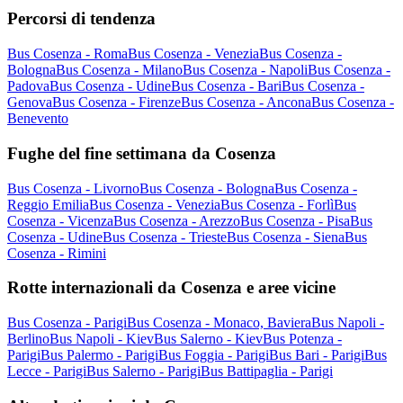
Percorsi di tendenza
Bus Cosenza - Roma
Bus Cosenza - Venezia
Bus Cosenza -
Bologna
Bus Cosenza - Milano
Bus Cosenza - Napoli
Bus Cosenza -
Padova
Bus Cosenza - Udine
Bus Cosenza - Bari
Bus Cosenza -
Genova
Bus Cosenza - Firenze
Bus Cosenza - Ancona
Bus Cosenza -
Benevento
Fughe del fine settimana da Cosenza
Bus Cosenza - Livorno
Bus Cosenza - Bologna
Bus Cosenza -
Reggio Emilia
Bus Cosenza - Venezia
Bus Cosenza - Forlì
Bus
Cosenza - Vicenza
Bus Cosenza - Arezzo
Bus Cosenza - Pisa
Bus
Cosenza - Udine
Bus Cosenza - Trieste
Bus Cosenza - Siena
Bus
Cosenza - Rimini
Rotte internazionali da Cosenza e aree vicine
Bus Cosenza - Parigi
Bus Cosenza - Monaco, Baviera
Bus Napoli -
Berlino
Bus Napoli - Kiev
Bus Salerno - Kiev
Bus Potenza -
Parigi
Bus Palermo - Parigi
Bus Foggia - Parigi
Bus Bari - Parigi
Bus
Lecce - Parigi
Bus Salerno - Parigi
Bus Battipaglia - Parigi