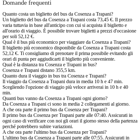
Domande frequenti
Quanto costa un biglietto del bus da Cosenza a Trapani?
Un biglietto del bus da Cosenza a Trapani costa 73,45 €. Il prezzo
varia tuttavia in base all'anticipo con cui si acquista il biglietto e
all'orario di viaggio. È possibile trovare biglietti a prezzi d'occasione
per soli 52,12 €.
Qual è il bus più economico per viaggiare da Cosenza a Trapani?
Il biglietto più economico disponibile da Cosenza a Trapani costa
52,12 €. Ti consigliamo di prenotare il prima possibile evitando gli
orari di punta per aggiudicarti il biglietto più conveniente.
Qual è la distanza tra Cosenza e Trapani in bus?
Cosenza e Trapani distano 355,5 km.
Quanto dura il viaggio in bus tra Cosenza e Trapani?
Il viaggio da Cosenza a Trapani dura in media 10 h e 47 min.
Scegliendo l'opzione di viaggio più veloce arriverai in 10 h e 40
min.
Quanti bus vanno da Cosenza a Trapani ogni giorno?
Da Cosenza a Trapani ci sono in media 2 collegamenti al giorno.
A che ora parte il primo bus da Cosenza per Trapani?
Il primo bus da Cosenza per Trapani parte alle 07:40. Assicurati in
ogni caso di verificare con noi gli orari il giorno stesso della partenza
perché potrebbero subire variazioni.
A che ora parte l'ultimo bus da Cosenza per Trapani?
L'ultimo bus da Cosenza a Trapani parte alle 07:55. Assicurati in