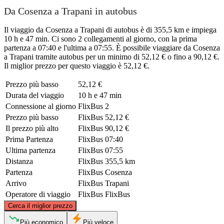
Da Cosenza a Trapani in autobus
Il viaggio da Cosenza a Trapani di autobus è di 355,5 km e impiega
10 h e 47 min. Ci sono 2 collegamenti al giorno, con la prima
partenza a 07:40 e l'ultima a 07:55. È possibile viaggiare da Cosenza
a Trapani tramite autobus per un minimo di 52,12 € o fino a 90,12 €.
Il miglior prezzo per questo viaggio è 52,12 €.
Prezzo più basso
52,12 €
Durata del viaggio
10 h e 47 min
Connessione al giorno
FlixBus
2
Prezzo più basso
FlixBus
52,12 €
Il prezzo più alto
FlixBus
90,12 €
Prima Partenza
FlixBus
07:40
Ultima partenza
FlixBus
07:55
Distanza
FlixBus
355,5 km
Partenza
FlixBus
Cosenza
Arrivo
FlixBus
Trapani
Operatore di viaggio
FlixBus
FlixBus
©
CARTO
, ©
OpenStreetMap
contributors
Cerca il miglior prezzo
Più economico
Più veloce