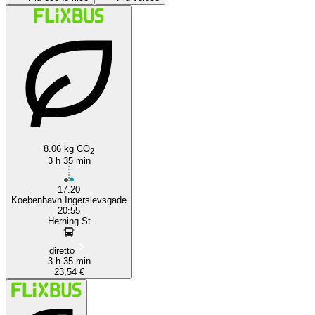
Herning
Copenhagen
8.06 kg CO
2
3 h 35 min
17:20
Koebenhavn Ingerslevsgade
20:55
Herning St
diretto
3 h 35 min
23,54 €