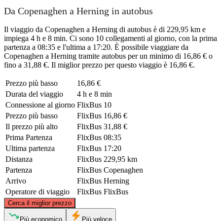
Da Copenaghen a Herning in autobus
Il viaggio da Copenaghen a Herning di autobus è di 229,95 km e
impiega 4 h e 8 min. Ci sono 10 collegamenti al giorno, con la prima
partenza a 08:35 e l'ultima a 17:20. È possibile viaggiare da
Copenaghen a Herning tramite autobus per un minimo di 16,86 € o
fino a 31,88 €. Il miglior prezzo per questo viaggio è 16,86 €.
Prezzo più basso
16,86 €
Durata del viaggio
4 h e 8 min
Connessione al giorno
FlixBus
10
Prezzo più basso
FlixBus
16,86 €
Il prezzo più alto
FlixBus
31,88 €
Prima Partenza
FlixBus
08:35
Ultima partenza
FlixBus
17:20
Distanza
FlixBus
229,95 km
Partenza
FlixBus
Copenaghen
Arrivo
FlixBus
Herning
Operatore di viaggio
FlixBus
FlixBus
©
CARTO
, ©
OpenStreetMap
contributors
Cerca il miglior prezzo
Più economico
Più veloce