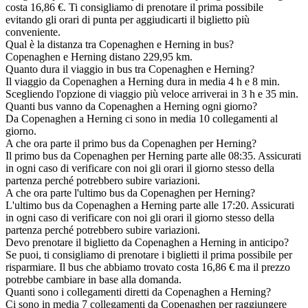
costa 16,86 €. Ti consigliamo di prenotare il prima possibile
evitando gli orari di punta per aggiudicarti il biglietto più
conveniente.
Qual è la distanza tra Copenaghen e Herning in bus?
Copenaghen e Herning distano 229,95 km.
Quanto dura il viaggio in bus tra Copenaghen e Herning?
Il viaggio da Copenaghen a Herning dura in media 4 h e 8 min.
Scegliendo l'opzione di viaggio più veloce arriverai in 3 h e 35 min.
Quanti bus vanno da Copenaghen a Herning ogni giorno?
Da Copenaghen a Herning ci sono in media 10 collegamenti al
giorno.
A che ora parte il primo bus da Copenaghen per Herning?
Il primo bus da Copenaghen per Herning parte alle 08:35. Assicurati
in ogni caso di verificare con noi gli orari il giorno stesso della
partenza perché potrebbero subire variazioni.
A che ora parte l'ultimo bus da Copenaghen per Herning?
L'ultimo bus da Copenaghen a Herning parte alle 17:20. Assicurati
in ogni caso di verificare con noi gli orari il giorno stesso della
partenza perché potrebbero subire variazioni.
Devo prenotare il biglietto da Copenaghen a Herning in anticipo?
Se puoi, ti consigliamo di prenotare i biglietti il prima possibile per
risparmiare. Il bus che abbiamo trovato costa 16,86 € ma il prezzo
potrebbe cambiare in base alla domanda.
Quanti sono i collegamenti diretti da Copenaghen a Herning?
Ci sono in media 7 collegamenti da Copenaghen per raggiungere