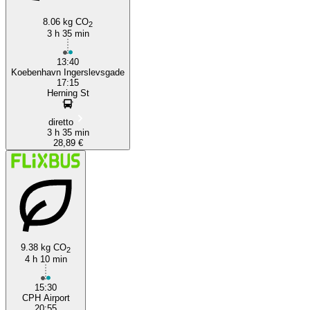
8.06 kg CO
2
3 h 35 min
13:40
Koebenhavn Ingerslevsgade
17:15
Herning St
diretto
3 h 35 min
28,89 €
9.38 kg CO
2
4 h 10 min
15:30
CPH Airport
20:55