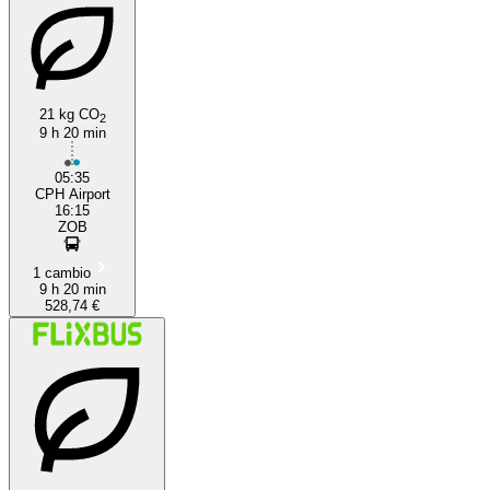
21 kg CO
2
9 h 20 min
05:35
CPH Airport
16:15
ZOB
1 cambio
9 h 20 min
528,74 €