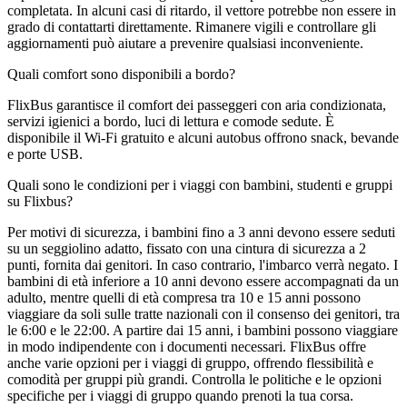
completata. In alcuni casi di ritardo, il vettore potrebbe non essere in
grado di contattarti direttamente. Rimanere vigili e controllare gli
aggiornamenti può aiutare a prevenire qualsiasi inconveniente.
Quali comfort sono disponibili a bordo?
FlixBus garantisce il comfort dei passeggeri con aria condizionata,
servizi igienici a bordo, luci di lettura e comode sedute. È
disponibile il Wi-Fi gratuito e alcuni autobus offrono snack, bevande
e porte USB.
Quali sono le condizioni per i viaggi con bambini, studenti e gruppi
su Flixbus?
Per motivi di sicurezza, i bambini fino a 3 anni devono essere seduti
su un seggiolino adatto, fissato con una cintura di sicurezza a 2
punti, fornita dai genitori. In caso contrario, l'imbarco verrà negato. I
bambini di età inferiore a 10 anni devono essere accompagnati da un
adulto, mentre quelli di età compresa tra 10 e 15 anni possono
viaggiare da soli sulle tratte nazionali con il consenso dei genitori, tra
le 6:00 e le 22:00. A partire dai 15 anni, i bambini possono viaggiare
in modo indipendente con i documenti necessari. FlixBus offre
anche varie opzioni per i viaggi di gruppo, offrendo flessibilità e
comodità per gruppi più grandi. Controlla le politiche e le opzioni
specifiche per i viaggi di gruppo quando prenoti la tua corsa.