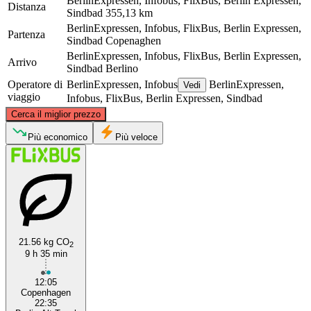
BerlinExpressen, Infobus, FlixBus, Berlin Expressen,
Distanza
Sindbad
355,13 km
BerlinExpressen, Infobus, FlixBus, Berlin Expressen,
Partenza
Sindbad
Copenaghen
BerlinExpressen, Infobus, FlixBus, Berlin Expressen,
Arrivo
Sindbad
Berlino
Operatore di
BerlinExpressen, Infobus
BerlinExpressen,
Vedi
viaggio
Infobus, FlixBus, Berlin Expressen, Sindbad
©
CARTO
, ©
OpenStreetMap
contributors
Cerca il miglior prezzo
Copenhagen
Più economico
Più veloce
21.56 kg CO
2
9 h 35 min
Berlin
12:05
Copenhagen
22:35