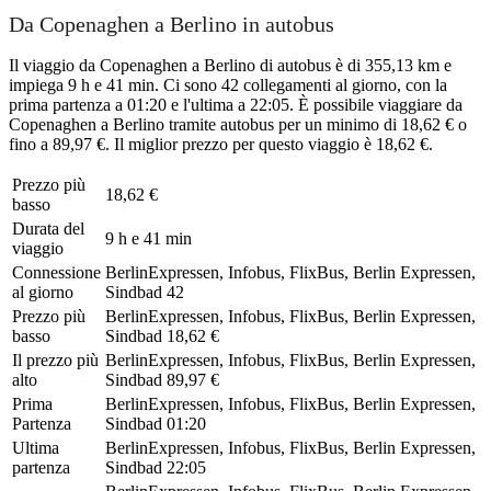
Da Copenaghen a Berlino in autobus
Il viaggio da Copenaghen a Berlino di autobus è di 355,13 km e
impiega 9 h e 41 min. Ci sono 42 collegamenti al giorno, con la
prima partenza a 01:20 e l'ultima a 22:05. È possibile viaggiare da
Copenaghen a Berlino tramite autobus per un minimo di 18,62 € o
fino a 89,97 €. Il miglior prezzo per questo viaggio è 18,62 €.
Prezzo più
18,62 €
basso
Durata del
9 h e 41 min
viaggio
Connessione
BerlinExpressen, Infobus, FlixBus, Berlin Expressen,
al giorno
Sindbad
42
Prezzo più
BerlinExpressen, Infobus, FlixBus, Berlin Expressen,
basso
Sindbad
18,62 €
Il prezzo più
BerlinExpressen, Infobus, FlixBus, Berlin Expressen,
alto
Sindbad
89,97 €
Prima
BerlinExpressen, Infobus, FlixBus, Berlin Expressen,
Partenza
Sindbad
01:20
Ultima
BerlinExpressen, Infobus, FlixBus, Berlin Expressen,
partenza
Sindbad
22:05