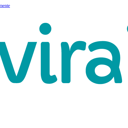
mente