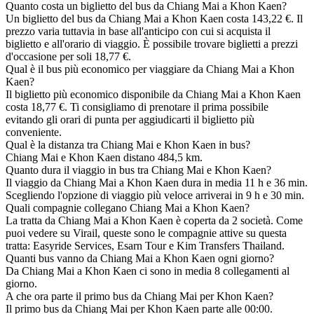
Quanto costa un biglietto del bus da Chiang Mai a Khon Kaen?
Un biglietto del bus da Chiang Mai a Khon Kaen costa 143,22 €. Il
prezzo varia tuttavia in base all'anticipo con cui si acquista il
biglietto e all'orario di viaggio. È possibile trovare biglietti a prezzi
d'occasione per soli 18,77 €.
Qual è il bus più economico per viaggiare da Chiang Mai a Khon
Kaen?
Il biglietto più economico disponibile da Chiang Mai a Khon Kaen
costa 18,77 €. Ti consigliamo di prenotare il prima possibile
evitando gli orari di punta per aggiudicarti il biglietto più
conveniente.
Qual è la distanza tra Chiang Mai e Khon Kaen in bus?
Chiang Mai e Khon Kaen distano 484,5 km.
Quanto dura il viaggio in bus tra Chiang Mai e Khon Kaen?
Il viaggio da Chiang Mai a Khon Kaen dura in media 11 h e 36 min.
Scegliendo l'opzione di viaggio più veloce arriverai in 9 h e 30 min.
Quali compagnie collegano Chiang Mai a Khon Kaen?
La tratta da Chiang Mai a Khon Kaen è coperta da 2 società. Come
puoi vedere su Virail, queste sono le compagnie attive su questa
tratta: Easyride Services, Esarn Tour e Kim Transfers Thailand.
Quanti bus vanno da Chiang Mai a Khon Kaen ogni giorno?
Da Chiang Mai a Khon Kaen ci sono in media 8 collegamenti al
giorno.
A che ora parte il primo bus da Chiang Mai per Khon Kaen?
Il primo bus da Chiang Mai per Khon Kaen parte alle 00:00.