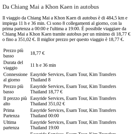
Da Chiang Mai a Khon Kaen in autobus
Il viaggio da Chiang Mai a Khon Kaen di autobus è di 484,5 km e
impiega 11 h e 36 min. Ci sono 8 collegamenti al giorno, con la
prima partenza a 00:00 e l'ultima a 19:00. È possibile viaggiare da
Chiang Mai a Khon Kaen tramite autobus per un minimo di 18,77 €
o fino a 351,02 €. Il miglior prezzo per questo viaggio è 18,77 €.
Prezzo più
18,77 €
basso
Durata del
11 h e 36 min
viaggio
Connessione
Easyride Services, Esarn Tour, Kim Transfers
al giorno
Thailand
8
Prezzo più
Easyride Services, Esarn Tour, Kim Transfers
basso
Thailand
18,77 €
Il prezzo più
Easyride Services, Esarn Tour, Kim Transfers
alto
Thailand
351,02 €
Prima
Easyride Services, Esarn Tour, Kim Transfers
Partenza
Thailand
00:00
Ultima
Easyride Services, Esarn Tour, Kim Transfers
partenza
Thailand
19:00