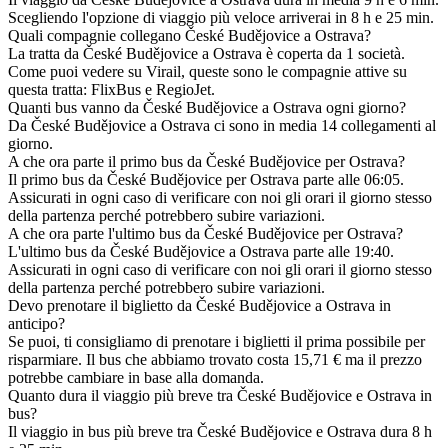
Scegliendo l'opzione di viaggio più veloce arriverai in 8 h e 25 min.
Quali compagnie collegano České Budějovice a Ostrava?
La tratta da České Budějovice a Ostrava è coperta da 1 società.
Come puoi vedere su Virail, queste sono le compagnie attive su
questa tratta: FlixBus e RegioJet.
Quanti bus vanno da České Budějovice a Ostrava ogni giorno?
Da České Budějovice a Ostrava ci sono in media 14 collegamenti al
giorno.
A che ora parte il primo bus da České Budějovice per Ostrava?
Il primo bus da České Budějovice per Ostrava parte alle 06:05.
Assicurati in ogni caso di verificare con noi gli orari il giorno stesso
della partenza perché potrebbero subire variazioni.
A che ora parte l'ultimo bus da České Budějovice per Ostrava?
L'ultimo bus da České Budějovice a Ostrava parte alle 19:40.
Assicurati in ogni caso di verificare con noi gli orari il giorno stesso
della partenza perché potrebbero subire variazioni.
Devo prenotare il biglietto da České Budějovice a Ostrava in
anticipo?
Se puoi, ti consigliamo di prenotare i biglietti il prima possibile per
risparmiare. Il bus che abbiamo trovato costa 15,71 € ma il prezzo
potrebbe cambiare in base alla domanda.
Quanto dura il viaggio più breve tra České Budějovice e Ostrava in
bus?
Il viaggio in bus più breve tra České Budějovice e Ostrava dura 8 h