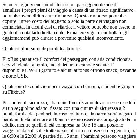
Se un viaggio viene annullato o se un passeggero decide di
annullare i propri piani di viaggio a causa di un ritardo significativo,
potrebbe avere diritto a un rimborso. Questo rimborso potrebbe
coprire l'intero costo del biglietto o solo la parte del viaggio non
completata. In alcuni casi di ritardo, il vettore potrebbe non essere in
grado di contattarti direttamente. Rimanere vigili e controllare gli
aggiornamenti può aiutare a prevenire qualsiasi inconveniente.
Quali comfort sono disponibili a bordo?
FlixBus garantisce il comfort dei passeggeri con aria condizionata,
servizi igienici a bordo, luci di lettura e comode sedute. È
disponibile il Wi-Fi gratuito e alcuni autobus offrono snack, bevande
e porte USB.
Quali sono le condizioni per i viaggi con bambini, studenti e gruppi
su Flixbus?
Per motivi di sicurezza, i bambini fino a 3 anni devono essere seduti
su un seggiolino adatto, fissato con una cintura di sicurezza a 2
punti, fornita dai genitori. In caso contrario, l'imbarco verrà negato. I
bambini di età inferiore a 10 anni devono essere accompagnati da un
adulto, mentre quelli di età compresa tra 10 e 15 anni possono
viaggiare da soli sulle tratte nazionali con il consenso dei genitori, tra
le 6:00 e le 22:00. A partire dai 15 anni, i bambini possono viaggiare