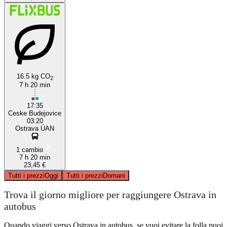
16.5 kg CO
2
7 h 20 min
17:35
Ceske Budejovice
03:20
Ostrava ÚAN
1 cambio
7 h 20 min
23,45 €
Tutti i prezzi
Oggi
Tutti i prezzi
Domani
Trova il giorno migliore per raggiungere Ostrava in
autobus
Quando viaggi verso Ostrava in autobus, se vuoi evitare la folla puoi