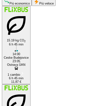
Più economico
Più veloce
Ostrava
Budweis
15.19 kg CO
2
6 h 45 min
14:00
Ceske Budejovice
23:05
Ostrava ÚAN
1 cambio
6 h 45 min
11,87 €