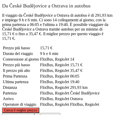
Da České Budějovice a Ostrava in autobus
Il viaggio da České Budějovice a Ostrava di autobus è di 291,93 km
e impiega 9 h e 6 min. Ci sono 14 collegamenti al giorno, con la
prima partenza a 06:05 e l'ultima a 19:40. È possibile viaggiare da
České Budějovice a Ostrava tramite autobus per un minimo di
15,71 € o fino a 35,47 €. Il miglior prezzo per questo viaggio è
15,71 €.
Prezzo più basso
15,71 €
Durata del viaggio
9 h e 6 min
Connessione al giorno
FlixBus, RegioJet
14
Prezzo più basso
FlixBus, RegioJet
15,71 €
Il prezzo più alto
FlixBus, RegioJet
35,47 €
Prima Partenza
FlixBus, RegioJet
06:05
Ultima partenza
FlixBus, RegioJet
19:40
Distanza
FlixBus, RegioJet
291,93 km
Partenza
FlixBus, RegioJet
České Budějovice
Arrivo
FlixBus, RegioJet
Ostrava
Operatore di viaggio
FlixBus, RegioJet
FlixBus, RegioJet
©
CARTO
, ©
OpenStreetMap
contributors
Cerca il miglior prezzo