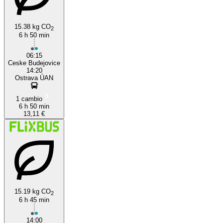
15.38 kg CO
2
6 h 50 min
06:15
Ceske Budejovice
14:20
Ostrava ÚAN
1 cambio
6 h 50 min
13,11 €
15.19 kg CO
2
6 h 45 min
14:00