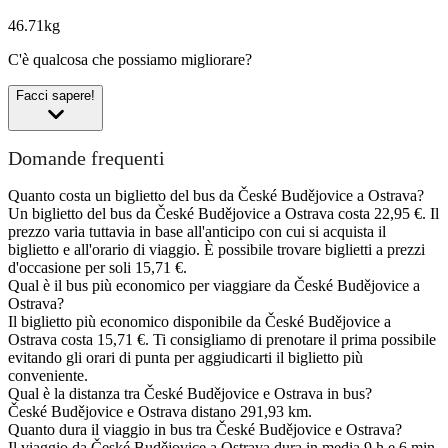
46.71kg
C'è qualcosa che possiamo migliorare?
Facci sapere!
Domande frequenti
Quanto costa un biglietto del bus da České Budějovice a Ostrava?
Un biglietto del bus da České Budějovice a Ostrava costa 22,95 €. Il
prezzo varia tuttavia in base all'anticipo con cui si acquista il
biglietto e all'orario di viaggio. È possibile trovare biglietti a prezzi
d'occasione per soli 15,71 €.
Qual è il bus più economico per viaggiare da České Budějovice a
Ostrava?
Il biglietto più economico disponibile da České Budějovice a
Ostrava costa 15,71 €. Ti consigliamo di prenotare il prima possibile
evitando gli orari di punta per aggiudicarti il biglietto più
conveniente.
Qual è la distanza tra České Budějovice e Ostrava in bus?
České Budějovice e Ostrava distano 291,93 km.
Quanto dura il viaggio in bus tra České Budějovice e Ostrava?
Il viaggio da České Budějovice a Ostrava dura in media 9 h e 6 min.