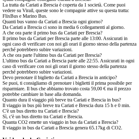
La tratta da Cariati a Brescia è coperta da 1 società. Come puoi
vedere su Virail, queste sono le compagnie attive su questa tratta:
FlixBus e Marino Bus.
Quanti bus vanno da Cariati a Brescia ogni giorno?
Da Cariati a Brescia ci sono in media 6 collegamenti al giorno.
A che ora parte il primo bus da Cariati per Brescia?
Il primo bus da Cariati per Brescia parte alle 13:00. Assicurati in
ogni caso di verificare con noi gli orari il giorno stesso della partenza
perché potrebbero subire variazioni.
A che ora parte l'ultimo bus da Cariati per Brescia?
L'ultimo bus da Cariati a Brescia parte alle 22:55. Assicurati in ogni
caso di verificare con noi gli orari il giorno stesso della partenza
perché potrebbero subire variazioni.
Devo prenotare il biglietto da Cariati a Brescia in anticipo?
Se puoi, ti consigliamo di prenotare i biglietti il prima possibile per
risparmiare. Il bus che abbiamo trovato costa 59,00 € ma il prezzo
potrebbe cambiare in base alla domanda.
Quanto dura il viaggio più breve tra Cariati e Brescia in bus?
Il viaggio in bus più breve tra Cariati e Brescia dura 15 h e 0 min.
C'è un bus diretto tra Cariati e Brescia?
Sì, c'è un bus diretto tra Cariati e Brescia.
Quanta CO2 emette un viaggio in bus da Cariati a Brescia?
Il viaggio in bus da Cariati a Brescia genera 65.17kg di CO2.