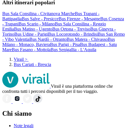
Altri itinerari popolari
Bus Sala Consilina - Civitanova Marche
Bus Trapani -
Battipaglia
Bus Salve - Presicce
Bus Firenze - Mesagne
Bus Cosenza
- Trapani
Bus Scario - Milano
Bus Sala Consilina - Reggio
Emilia
Bus Matino - Ugento
Bus Ortona - Treviso
Bus Ginevra -
Torino
Bus Udine - Parigi
Bus Locorotondo - Brindisi
Bus San Remo
- Vibo Valentia
Bus Nardò - Otranto
Bus Matera - Chivasso
Bus
Milano - Monaco, Baviera
Bus Parigi - Pisa
Bus Budapest - Satu
Mare
Bus Fasano - Mottola
Bus Senigallia - L'Aquila
Virail
>
Bus Cariati - Brescia
Virail è una piattaforma online che
confronta tutti i percorsi disponibili per il tuo viaggio.
Chi siamo
Note legali