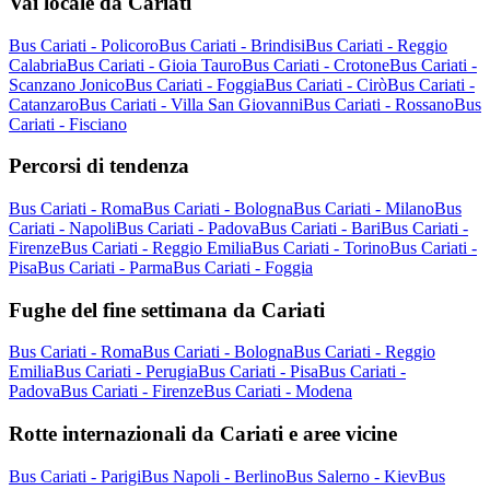
Vai locale da Cariati
Bus Cariati - Policoro
Bus Cariati - Brindisi
Bus Cariati - Reggio
Calabria
Bus Cariati - Gioia Tauro
Bus Cariati - Crotone
Bus Cariati -
Scanzano Jonico
Bus Cariati - Foggia
Bus Cariati - Cirò
Bus Cariati -
Catanzaro
Bus Cariati - Villa San Giovanni
Bus Cariati - Rossano
Bus
Cariati - Fisciano
Percorsi di tendenza
Bus Cariati - Roma
Bus Cariati - Bologna
Bus Cariati - Milano
Bus
Cariati - Napoli
Bus Cariati - Padova
Bus Cariati - Bari
Bus Cariati -
Firenze
Bus Cariati - Reggio Emilia
Bus Cariati - Torino
Bus Cariati -
Pisa
Bus Cariati - Parma
Bus Cariati - Foggia
Fughe del fine settimana da Cariati
Bus Cariati - Roma
Bus Cariati - Bologna
Bus Cariati - Reggio
Emilia
Bus Cariati - Perugia
Bus Cariati - Pisa
Bus Cariati -
Padova
Bus Cariati - Firenze
Bus Cariati - Modena
Rotte internazionali da Cariati e aree vicine
Bus Cariati - Parigi
Bus Napoli - Berlino
Bus Salerno - Kiev
Bus