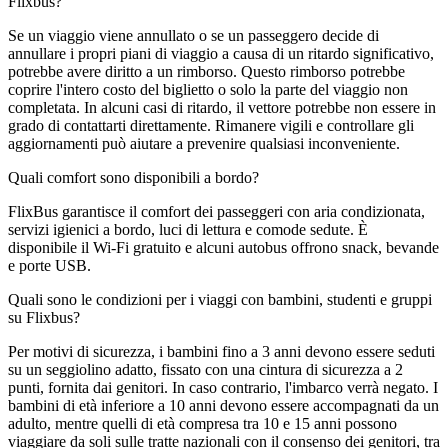
Flixbus?
Se un viaggio viene annullato o se un passeggero decide di
annullare i propri piani di viaggio a causa di un ritardo significativo,
potrebbe avere diritto a un rimborso. Questo rimborso potrebbe
coprire l'intero costo del biglietto o solo la parte del viaggio non
completata. In alcuni casi di ritardo, il vettore potrebbe non essere in
grado di contattarti direttamente. Rimanere vigili e controllare gli
aggiornamenti può aiutare a prevenire qualsiasi inconveniente.
Quali comfort sono disponibili a bordo?
FlixBus garantisce il comfort dei passeggeri con aria condizionata,
servizi igienici a bordo, luci di lettura e comode sedute. È
disponibile il Wi-Fi gratuito e alcuni autobus offrono snack, bevande
e porte USB.
Quali sono le condizioni per i viaggi con bambini, studenti e gruppi
su Flixbus?
Per motivi di sicurezza, i bambini fino a 3 anni devono essere seduti
su un seggiolino adatto, fissato con una cintura di sicurezza a 2
punti, fornita dai genitori. In caso contrario, l'imbarco verrà negato. I
bambini di età inferiore a 10 anni devono essere accompagnati da un
adulto, mentre quelli di età compresa tra 10 e 15 anni possono
viaggiare da soli sulle tratte nazionali con il consenso dei genitori, tra