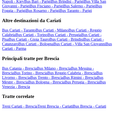
Napoli - Kiev
Bus Bari - Parigi
Bus Brindisi - Parigi
Bus Villa San
Giovanni - Parigi
Bus Fisciano - Parigi
Bus Salerno - Parigi
Bus
Foggia - Parigi
Bus Rosarno - Parigi
Bus Taranto - Parigi
Altre destinazioni da Cariati
Bus Cariati - Taranto
Bus Cariati - Milano
Bus Cariati - Reggio
Calabria
Bus Cariati - Torino
Bus Cariati - Perugia
Bus Cariati -
Pisa
Bus Cariati - Gioia Tauro
Bus Cariati - Brindisi
Bus Cariati -
Catanzaro
Bus Cariati - Bologna
Bus Cariati - Villa San Giovanni
Bus
Cariati - Parma
Principali tratte per Brescia
Bus Catania - Brescia
Bus Milano - Brescia
Bus Messina -
Brescia
Bus Torino - Brescia
Bus Reggio Calabria - Brescia
Bus
Livorno - Brescia
Bus Trento - Brescia
Bus Rimini - Brescia
Bus
Mestre - Brescia
Bus Bologna - Brescia
Bus Perugia - Brescia
Bus
Venezia - Brescia
Tratte correlate
Treni Cariati - Brescia
Treni Brescia - Cariati
Bus Brescia - Cariati