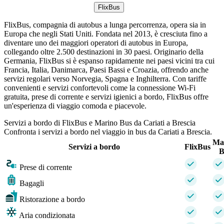
FlixBus
FlixBus, compagnia di autobus a lunga percorrenza, opera sia in
Europa che negli Stati Uniti. Fondata nel 2013, è cresciuta fino a
diventare uno dei maggiori operatori di autobus in Europa,
collegando oltre 2.500 destinazioni in 30 paesi. Originario della
Germania, FlixBus si è espanso rapidamente nei paesi vicini tra cui
Francia, Italia, Danimarca, Paesi Bassi e Croazia, offrendo anche
servizi regolari verso Norvegia, Spagna e Inghilterra. Con tariffe
convenienti e servizi confortevoli come la connessione Wi-Fi
gratuita, prese di corrente e servizi igienici a bordo, FlixBus offre
un'esperienza di viaggio comoda e piacevole.
Servizi a bordo di FlixBus e Marino Bus da Cariati a Brescia
Confronta i servizi a bordo nel viaggio in bus da Cariati a Brescia.
Ma
Servizi a bordo
FlixBus
B
Prese di corrente
Bagagli
Ristorazione a bordo
Aria condizionata