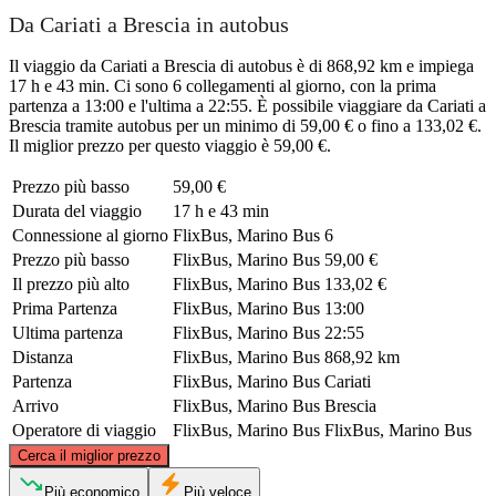
Da Cariati a Brescia in autobus
Il viaggio da Cariati a Brescia di autobus è di 868,92 km e impiega
17 h e 43 min. Ci sono 6 collegamenti al giorno, con la prima
partenza a 13:00 e l'ultima a 22:55. È possibile viaggiare da Cariati a
Brescia tramite autobus per un minimo di 59,00 € o fino a 133,02 €.
Il miglior prezzo per questo viaggio è 59,00 €.
Prezzo più basso
59,00 €
Durata del viaggio
17 h e 43 min
Connessione al giorno
FlixBus, Marino Bus
6
Prezzo più basso
FlixBus, Marino Bus
59,00 €
Il prezzo più alto
FlixBus, Marino Bus
133,02 €
Prima Partenza
FlixBus, Marino Bus
13:00
Ultima partenza
FlixBus, Marino Bus
22:55
Distanza
FlixBus, Marino Bus
868,92 km
Partenza
FlixBus, Marino Bus
Cariati
Arrivo
FlixBus, Marino Bus
Brescia
Operatore di viaggio
FlixBus, Marino Bus
FlixBus, Marino Bus
©
CARTO
, ©
OpenStreetMap
contributors
Cerca il miglior prezzo
Brescia
Più economico
Più veloce