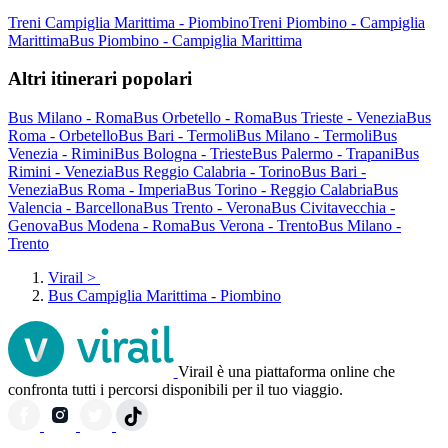
Treni Campiglia Marittima - Piombino
Treni Piombino - Campiglia
Marittima
Bus Piombino - Campiglia Marittima
Altri itinerari popolari
Bus Milano - Roma
Bus Orbetello - Roma
Bus Trieste - Venezia
Bus
Roma - Orbetello
Bus Bari - Termoli
Bus Milano - Termoli
Bus
Venezia - Rimini
Bus Bologna - Trieste
Bus Palermo - Trapani
Bus
Rimini - Venezia
Bus Reggio Calabria - Torino
Bus Bari -
Venezia
Bus Roma - Imperia
Bus Torino - Reggio Calabria
Bus
Valencia - Barcellona
Bus Trento - Verona
Bus Civitavecchia -
Genova
Bus Modena - Roma
Bus Verona - Trento
Bus Milano -
Trento
Virail
>
Bus Campiglia Marittima - Piombino
Virail è una piattaforma online che
confronta tutti i percorsi disponibili per il tuo viaggio.