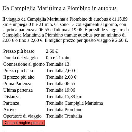
Da Campiglia Marittima a Piombino in autobus
Il viaggio da Campiglia Marittima a Piombino di autobus è di 15,89
km e impiega 0 h e 21 min. Ci sono 13 collegamenti al giorno, con
la prima partenza a 06:55 e l'ultima a 19:06. È possibile viaggiare da
Campiglia Marittima a Piombino tramite autobus per un minimo di
2,60 € o fino a 2,60 €. Il miglior prezzo per questo viaggio è 2,60 €.
Prezzo più basso
2,60 €
Durata del viaggio
0 h e 21 min
Connessione al giorno
Trenitalia
13
Prezzo più basso
Trenitalia
2,60 €
Il prezzo più alto
Trenitalia
2,60 €
Prima Partenza
Trenitalia
06:55
Ultima partenza
Trenitalia
19:06
Distanza
Trenitalia
15,89 km
Partenza
Trenitalia
Campiglia Marittima
Arrivo
Trenitalia
Piombino
Operatore di viaggio
Trenitalia
Trenitalia
©
CARTO
, ©
OpenStreetMap
contributors
Cerca il miglior prezzo
Campiglia Marittima