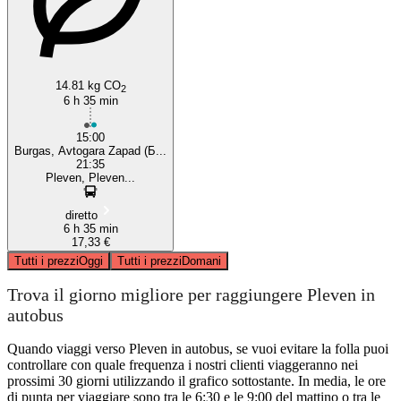
14.81 kg CO
2
6 h 35 min
15:00
Burgas, Avtogara Zapad (Б...
21:35
Pleven, Pleven...
diretto
6 h 35 min
17,33 €
Tutti i prezzi
Oggi
Tutti i prezzi
Domani
Trova il giorno migliore per raggiungere Pleven in
autobus
Quando viaggi verso Pleven in autobus, se vuoi evitare la folla puoi
controllare con quale frequenza i nostri clienti viaggeranno nei
prossimi 30 giorni utilizzando il grafico sottostante. In media, le ore
di punta per viaggiare sono tra le 6:30 e le 9:00 del mattino o tra le