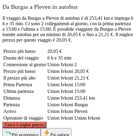
Da Burgas a Pleven in autobus
Il viaggio da Burgas a Pleven di autobus è di 253,41 km e impiega 6
h e 35 min. Ci sono 2 collegamenti al giorno, con la prima partenza
a 15:00 e l'ultima a 15:00. È possibile viaggiare da Burgas a Pleven
tramite autobus per un minimo di 20,05 € o fino a 21,21 €. Il miglior
prezzo per questo viaggio è 20,05 €.
Prezzo più basso
20,05 €
Durata del viaggio
6 h e 35 min
Connessione al giorno
Union Ivkoni
2
Prezzo più basso
Union Ivkoni
20,05 €
Il prezzo più alto
Union Ivkoni
21,21 €
Prima Partenza
Union Ivkoni
15:00
Ultima partenza
Union Ivkoni
15:00
Distanza
Union Ivkoni
253,41 km
Partenza
Union Ivkoni
Burgas
Arrivo
Union Ivkoni
Pleven
Operatore di viaggio
Union Ivkoni
Union Ivkoni
©
CARTO
, ©
OpenStreetMap
contributors
Cerca il miglior prezzo
Più economico
Più veloce