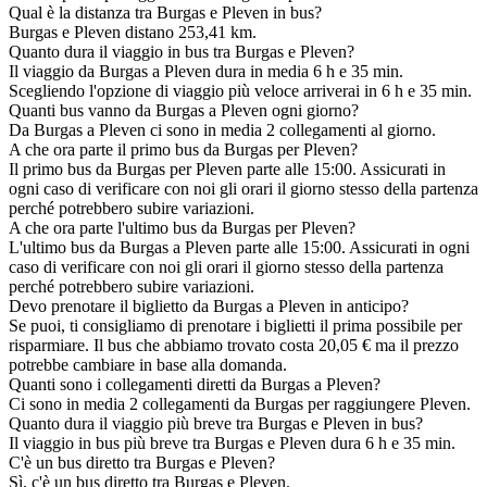
Qual è la distanza tra Burgas e Pleven in bus?
Burgas e Pleven distano 253,41 km.
Quanto dura il viaggio in bus tra Burgas e Pleven?
Il viaggio da Burgas a Pleven dura in media 6 h e 35 min.
Scegliendo l'opzione di viaggio più veloce arriverai in 6 h e 35 min.
Quanti bus vanno da Burgas a Pleven ogni giorno?
Da Burgas a Pleven ci sono in media 2 collegamenti al giorno.
A che ora parte il primo bus da Burgas per Pleven?
Il primo bus da Burgas per Pleven parte alle 15:00. Assicurati in
ogni caso di verificare con noi gli orari il giorno stesso della partenza
perché potrebbero subire variazioni.
A che ora parte l'ultimo bus da Burgas per Pleven?
L'ultimo bus da Burgas a Pleven parte alle 15:00. Assicurati in ogni
caso di verificare con noi gli orari il giorno stesso della partenza
perché potrebbero subire variazioni.
Devo prenotare il biglietto da Burgas a Pleven in anticipo?
Se puoi, ti consigliamo di prenotare i biglietti il prima possibile per
risparmiare. Il bus che abbiamo trovato costa 20,05 € ma il prezzo
potrebbe cambiare in base alla domanda.
Quanti sono i collegamenti diretti da Burgas a Pleven?
Ci sono in media 2 collegamenti da Burgas per raggiungere Pleven.
Quanto dura il viaggio più breve tra Burgas e Pleven in bus?
Il viaggio in bus più breve tra Burgas e Pleven dura 6 h e 35 min.
C'è un bus diretto tra Burgas e Pleven?
Sì, c'è un bus diretto tra Burgas e Pleven.