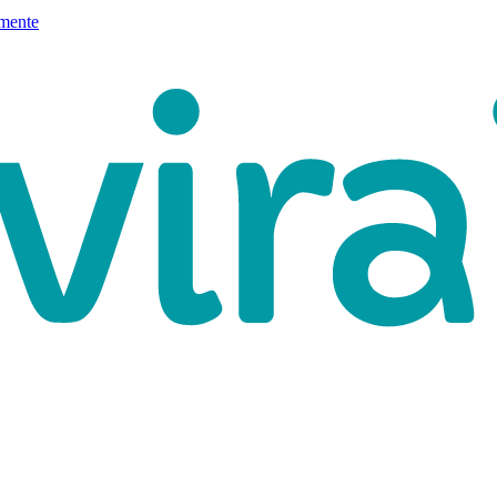
mente