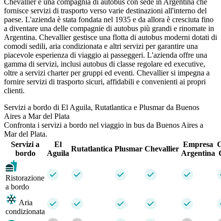
Chevallier è una compagnia di autobus con sede in Argentina che
fornisce servizi di trasporto verso varie destinazioni all'interno del
paese. L'azienda è stata fondata nel 1935 e da allora è cresciuta fino
a diventare una delle compagnie di autobus più grandi e rinomate in
Argentina. Chevallier gestisce una flotta di autobus moderni dotati di
comodi sedili, aria condizionata e altri servizi per garantire una
piacevole esperienza di viaggio ai passeggeri. L'azienda offre una
gamma di servizi, inclusi autobus di classe regolare ed executive,
oltre a servizi charter per gruppi ed eventi. Chevallier si impegna a
fornire servizi di trasporto sicuri, affidabili e convenienti ai propri
clienti.
Servizi a bordo di El Aguila, Rutatlantica e Plusmar da Buenos
Aires a Mar del Plata
Confronta i servizi a bordo nel viaggio in bus da Buenos Aires a
Mar del Plata.
Servizi a
El
Empresa
C
Rutatlantica
Plusmar
Chevallier
bordo
Aguila
Argentina
Ristorazione
a bordo
Aria
condizionata