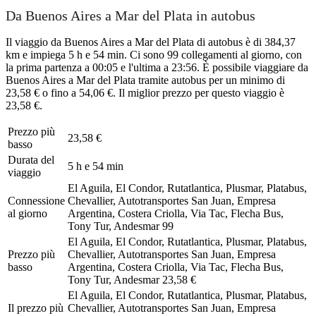
Da Buenos Aires a Mar del Plata in autobus
Il viaggio da Buenos Aires a Mar del Plata di autobus è di 384,37
km e impiega 5 h e 54 min. Ci sono 99 collegamenti al giorno, con
la prima partenza a 00:05 e l'ultima a 23:56. È possibile viaggiare da
Buenos Aires a Mar del Plata tramite autobus per un minimo di
23,58 € o fino a 54,06 €. Il miglior prezzo per questo viaggio è
23,58 €.
Prezzo più
23,58 €
basso
Durata del
5 h e 54 min
viaggio
El Aguila, El Condor, Rutatlantica, Plusmar, Platabus,
Connessione
Chevallier, Autotransportes San Juan, Empresa
al giorno
Argentina, Costera Criolla, Via Tac, Flecha Bus,
Tony Tur, Andesmar
99
El Aguila, El Condor, Rutatlantica, Plusmar, Platabus,
Prezzo più
Chevallier, Autotransportes San Juan, Empresa
basso
Argentina, Costera Criolla, Via Tac, Flecha Bus,
Tony Tur, Andesmar
23,58 €
El Aguila, El Condor, Rutatlantica, Plusmar, Platabus,
Il prezzo più
Chevallier, Autotransportes San Juan, Empresa