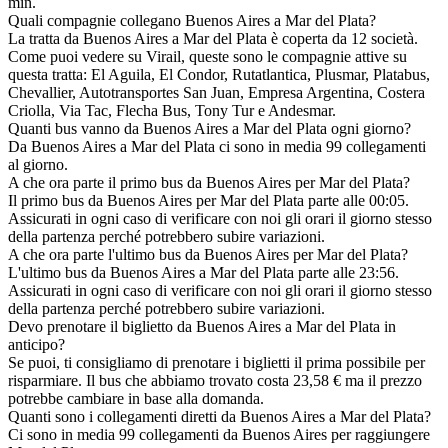
min.
Quali compagnie collegano Buenos Aires a Mar del Plata?
La tratta da Buenos Aires a Mar del Plata è coperta da 12 società.
Come puoi vedere su Virail, queste sono le compagnie attive su
questa tratta: El Aguila, El Condor, Rutatlantica, Plusmar, Platabus,
Chevallier, Autotransportes San Juan, Empresa Argentina, Costera
Criolla, Via Tac, Flecha Bus, Tony Tur e Andesmar.
Quanti bus vanno da Buenos Aires a Mar del Plata ogni giorno?
Da Buenos Aires a Mar del Plata ci sono in media 99 collegamenti
al giorno.
A che ora parte il primo bus da Buenos Aires per Mar del Plata?
Il primo bus da Buenos Aires per Mar del Plata parte alle 00:05.
Assicurati in ogni caso di verificare con noi gli orari il giorno stesso
della partenza perché potrebbero subire variazioni.
A che ora parte l'ultimo bus da Buenos Aires per Mar del Plata?
L'ultimo bus da Buenos Aires a Mar del Plata parte alle 23:56.
Assicurati in ogni caso di verificare con noi gli orari il giorno stesso
della partenza perché potrebbero subire variazioni.
Devo prenotare il biglietto da Buenos Aires a Mar del Plata in
anticipo?
Se puoi, ti consigliamo di prenotare i biglietti il prima possibile per
risparmiare. Il bus che abbiamo trovato costa 23,58 € ma il prezzo
potrebbe cambiare in base alla domanda.
Quanti sono i collegamenti diretti da Buenos Aires a Mar del Plata?
Ci sono in media 99 collegamenti da Buenos Aires per raggiungere