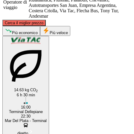
Operatore di
Autotransportes San Juan, Empresa Argentina,
viaggio
Costera Criolla, Via Tac, Flecha Bus, Tony Tur,
Andesmar
©
CARTO
, ©
OpenStreetMap
contributors
Cerca il miglior prezzo
Buenos Aires
Più economico
Più veloce
14.63 kg CO
Mar del Plata
2
6 h 30 min
16:00
Terminal Dellepiane
22:30
Mar Del Plata - Terminal
diretto