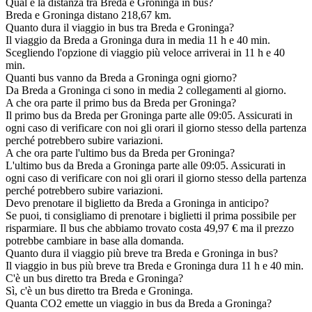
Qual è la distanza tra Breda e Groninga in bus?
Breda e Groninga distano 218,67 km.
Quanto dura il viaggio in bus tra Breda e Groninga?
Il viaggio da Breda a Groninga dura in media 11 h e 40 min.
Scegliendo l'opzione di viaggio più veloce arriverai in 11 h e 40
min.
Quanti bus vanno da Breda a Groninga ogni giorno?
Da Breda a Groninga ci sono in media 2 collegamenti al giorno.
A che ora parte il primo bus da Breda per Groninga?
Il primo bus da Breda per Groninga parte alle 09:05. Assicurati in
ogni caso di verificare con noi gli orari il giorno stesso della partenza
perché potrebbero subire variazioni.
A che ora parte l'ultimo bus da Breda per Groninga?
L'ultimo bus da Breda a Groninga parte alle 09:05. Assicurati in
ogni caso di verificare con noi gli orari il giorno stesso della partenza
perché potrebbero subire variazioni.
Devo prenotare il biglietto da Breda a Groninga in anticipo?
Se puoi, ti consigliamo di prenotare i biglietti il prima possibile per
risparmiare. Il bus che abbiamo trovato costa 49,97 € ma il prezzo
potrebbe cambiare in base alla domanda.
Quanto dura il viaggio più breve tra Breda e Groninga in bus?
Il viaggio in bus più breve tra Breda e Groninga dura 11 h e 40 min.
C'è un bus diretto tra Breda e Groninga?
Sì, c'è un bus diretto tra Breda e Groninga.
Quanta CO2 emette un viaggio in bus da Breda a Groninga?