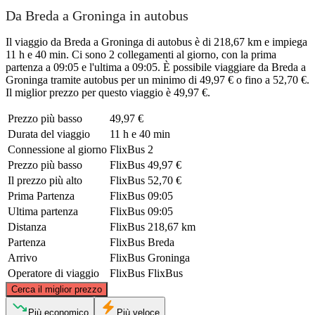
Da Breda a Groninga in autobus
Il viaggio da Breda a Groninga di autobus è di 218,67 km e impiega
11 h e 40 min. Ci sono 2 collegamenti al giorno, con la prima
partenza a 09:05 e l'ultima a 09:05. È possibile viaggiare da Breda a
Groninga tramite autobus per un minimo di 49,97 € o fino a 52,70 €.
Il miglior prezzo per questo viaggio è 49,97 €.
Prezzo più basso
49,97 €
Durata del viaggio
11 h e 40 min
Connessione al giorno
FlixBus
2
Prezzo più basso
FlixBus
49,97 €
Il prezzo più alto
FlixBus
52,70 €
Prima Partenza
FlixBus
09:05
Ultima partenza
FlixBus
09:05
Distanza
FlixBus
218,67 km
Partenza
FlixBus
Breda
Arrivo
FlixBus
Groninga
Operatore di viaggio
FlixBus
FlixBus
©
CARTO
, ©
OpenStreetMap
contributors
Cerca il miglior prezzo
Groningen
Più economico
Più veloce