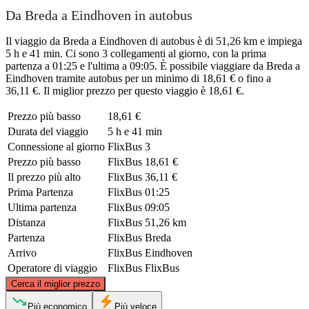
Da Breda a Eindhoven in autobus
Il viaggio da Breda a Eindhoven di autobus è di 51,26 km e impiega
5 h e 41 min. Ci sono 3 collegamenti al giorno, con la prima
partenza a 01:25 e l'ultima a 09:05. È possibile viaggiare da Breda a
Eindhoven tramite autobus per un minimo di 18,61 € o fino a
36,11 €. Il miglior prezzo per questo viaggio è 18,61 €.
Prezzo più basso
18,61 €
Durata del viaggio
5 h e 41 min
Connessione al giorno
FlixBus
3
Prezzo più basso
FlixBus
18,61 €
Il prezzo più alto
FlixBus
36,11 €
Prima Partenza
FlixBus
01:25
Ultima partenza
FlixBus
09:05
Distanza
FlixBus
51,26 km
Partenza
FlixBus
Breda
Arrivo
FlixBus
Eindhoven
Operatore di viaggio
FlixBus
FlixBus
©
CARTO
, ©
OpenStreetMap
contributors
Cerca il miglior prezzo
Più economico
Più veloce