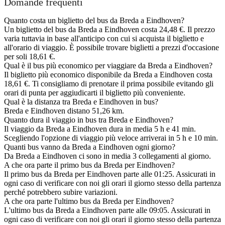
Domande frequenti
Quanto costa un biglietto del bus da Breda a Eindhoven?
Un biglietto del bus da Breda a Eindhoven costa 24,48 €. Il prezzo
varia tuttavia in base all'anticipo con cui si acquista il biglietto e
all'orario di viaggio. È possibile trovare biglietti a prezzi d'occasione
per soli 18,61 €.
Qual è il bus più economico per viaggiare da Breda a Eindhoven?
Il biglietto più economico disponibile da Breda a Eindhoven costa
18,61 €. Ti consigliamo di prenotare il prima possibile evitando gli
orari di punta per aggiudicarti il biglietto più conveniente.
Qual è la distanza tra Breda e Eindhoven in bus?
Breda e Eindhoven distano 51,26 km.
Quanto dura il viaggio in bus tra Breda e Eindhoven?
Il viaggio da Breda a Eindhoven dura in media 5 h e 41 min.
Scegliendo l'opzione di viaggio più veloce arriverai in 5 h e 10 min.
Quanti bus vanno da Breda a Eindhoven ogni giorno?
Da Breda a Eindhoven ci sono in media 3 collegamenti al giorno.
A che ora parte il primo bus da Breda per Eindhoven?
Il primo bus da Breda per Eindhoven parte alle 01:25. Assicurati in
ogni caso di verificare con noi gli orari il giorno stesso della partenza
perché potrebbero subire variazioni.
A che ora parte l'ultimo bus da Breda per Eindhoven?
L'ultimo bus da Breda a Eindhoven parte alle 09:05. Assicurati in
ogni caso di verificare con noi gli orari il giorno stesso della partenza