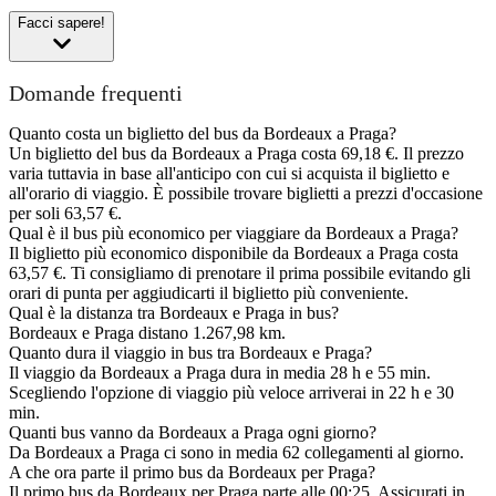
Facci sapere!
Domande frequenti
Quanto costa un biglietto del bus da Bordeaux a Praga?
Un biglietto del bus da Bordeaux a Praga costa 69,18 €. Il prezzo
varia tuttavia in base all'anticipo con cui si acquista il biglietto e
all'orario di viaggio. È possibile trovare biglietti a prezzi d'occasione
per soli 63,57 €.
Qual è il bus più economico per viaggiare da Bordeaux a Praga?
Il biglietto più economico disponibile da Bordeaux a Praga costa
63,57 €. Ti consigliamo di prenotare il prima possibile evitando gli
orari di punta per aggiudicarti il biglietto più conveniente.
Qual è la distanza tra Bordeaux e Praga in bus?
Bordeaux e Praga distano 1.267,98 km.
Quanto dura il viaggio in bus tra Bordeaux e Praga?
Il viaggio da Bordeaux a Praga dura in media 28 h e 55 min.
Scegliendo l'opzione di viaggio più veloce arriverai in 22 h e 30
min.
Quanti bus vanno da Bordeaux a Praga ogni giorno?
Da Bordeaux a Praga ci sono in media 62 collegamenti al giorno.
A che ora parte il primo bus da Bordeaux per Praga?
Il primo bus da Bordeaux per Praga parte alle 00:25. Assicurati in