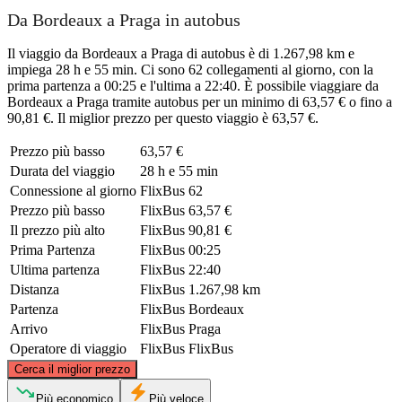
Da Bordeaux a Praga in autobus
Il viaggio da Bordeaux a Praga di autobus è di 1.267,98 km e
impiega 28 h e 55 min. Ci sono 62 collegamenti al giorno, con la
prima partenza a 00:25 e l'ultima a 22:40. È possibile viaggiare da
Bordeaux a Praga tramite autobus per un minimo di 63,57 € o fino a
90,81 €. Il miglior prezzo per questo viaggio è 63,57 €.
Prezzo più basso
63,57 €
Durata del viaggio
28 h e 55 min
Connessione al giorno
FlixBus
62
Prezzo più basso
FlixBus
63,57 €
Il prezzo più alto
FlixBus
90,81 €
Prima Partenza
FlixBus
00:25
Ultima partenza
FlixBus
22:40
Distanza
FlixBus
1.267,98 km
Partenza
FlixBus
Bordeaux
Arrivo
FlixBus
Praga
Operatore di viaggio
FlixBus
FlixBus
©
CARTO
, ©
OpenStreetMap
contributors
Cerca il miglior prezzo
Più economico
Più veloce