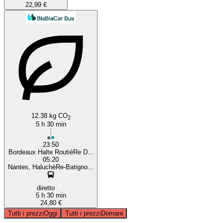
22,99 €
12.38 kg CO
2
5 h 30 min
23:50
Bordeaux Halte RoutièRe D...
05:20
Nantes, HaluchèRe-Batigno...
diretto
5 h 30 min
24,80 €
Tutti i prezzi
Oggi
Tutti i prezzi
Domani