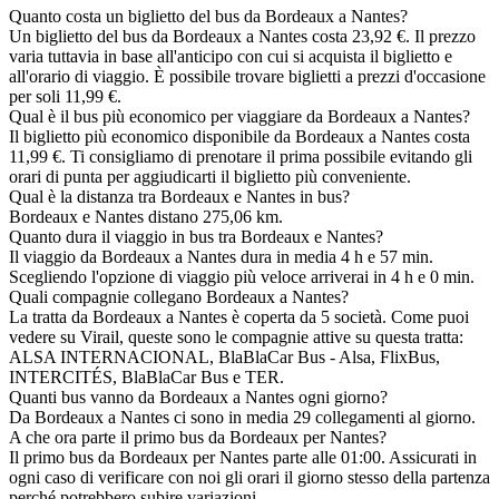
Quanto costa un biglietto del bus da Bordeaux a Nantes?
Un biglietto del bus da Bordeaux a Nantes costa 23,92 €. Il prezzo
varia tuttavia in base all'anticipo con cui si acquista il biglietto e
all'orario di viaggio. È possibile trovare biglietti a prezzi d'occasione
per soli 11,99 €.
Qual è il bus più economico per viaggiare da Bordeaux a Nantes?
Il biglietto più economico disponibile da Bordeaux a Nantes costa
11,99 €. Ti consigliamo di prenotare il prima possibile evitando gli
orari di punta per aggiudicarti il biglietto più conveniente.
Qual è la distanza tra Bordeaux e Nantes in bus?
Bordeaux e Nantes distano 275,06 km.
Quanto dura il viaggio in bus tra Bordeaux e Nantes?
Il viaggio da Bordeaux a Nantes dura in media 4 h e 57 min.
Scegliendo l'opzione di viaggio più veloce arriverai in 4 h e 0 min.
Quali compagnie collegano Bordeaux a Nantes?
La tratta da Bordeaux a Nantes è coperta da 5 società. Come puoi
vedere su Virail, queste sono le compagnie attive su questa tratta:
ALSA INTERNACIONAL, BlaBlaCar Bus - Alsa, FlixBus,
INTERCITÉS, BlaBlaCar Bus e TER.
Quanti bus vanno da Bordeaux a Nantes ogni giorno?
Da Bordeaux a Nantes ci sono in media 29 collegamenti al giorno.
A che ora parte il primo bus da Bordeaux per Nantes?
Il primo bus da Bordeaux per Nantes parte alle 01:00. Assicurati in
ogni caso di verificare con noi gli orari il giorno stesso della partenza
perché potrebbero subire variazioni.