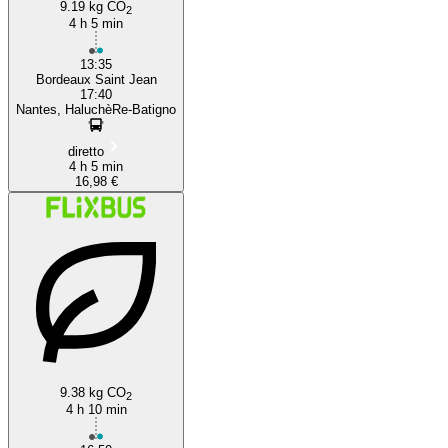
9.19 kg CO
2
4 h 5 min
13:35
Bordeaux Saint Jean
17:40
Nantes, HaluchèRe-Batigno
diretto
4 h 5 min
16,98 €
9.38 kg CO
2
4 h 10 min