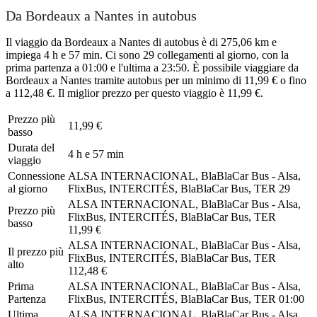
Da Bordeaux a Nantes in autobus
Il viaggio da Bordeaux a Nantes di autobus è di 275,06 km e
impiega 4 h e 57 min. Ci sono 29 collegamenti al giorno, con la
prima partenza a 01:00 e l'ultima a 23:50. È possibile viaggiare da
Bordeaux a Nantes tramite autobus per un minimo di 11,99 € o fino
a 112,48 €. Il miglior prezzo per questo viaggio è 11,99 €.
Prezzo più
11,99 €
basso
Durata del
4 h e 57 min
viaggio
Connessione
ALSA INTERNACIONAL, BlaBlaCar Bus - Alsa,
al giorno
FlixBus, INTERCITÉS, BlaBlaCar Bus, TER
29
ALSA INTERNACIONAL, BlaBlaCar Bus - Alsa,
Prezzo più
FlixBus, INTERCITÉS, BlaBlaCar Bus, TER
basso
11,99 €
ALSA INTERNACIONAL, BlaBlaCar Bus - Alsa,
Il prezzo più
FlixBus, INTERCITÉS, BlaBlaCar Bus, TER
alto
112,48 €
Prima
ALSA INTERNACIONAL, BlaBlaCar Bus - Alsa,
Partenza
FlixBus, INTERCITÉS, BlaBlaCar Bus, TER
01:00
Ultima
ALSA INTERNACIONAL, BlaBlaCar Bus - Alsa,