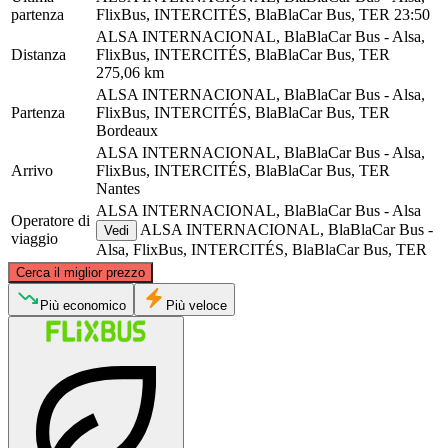
partenza
FlixBus, INTERCITÉS, BlaBlaCar Bus, TER
23:50
ALSA INTERNACIONAL, BlaBlaCar Bus - Alsa,
Distanza
FlixBus, INTERCITÉS, BlaBlaCar Bus, TER
275,06 km
ALSA INTERNACIONAL, BlaBlaCar Bus - Alsa,
Partenza
FlixBus, INTERCITÉS, BlaBlaCar Bus, TER
Bordeaux
ALSA INTERNACIONAL, BlaBlaCar Bus - Alsa,
Arrivo
FlixBus, INTERCITÉS, BlaBlaCar Bus, TER
Nantes
ALSA INTERNACIONAL, BlaBlaCar Bus - Alsa
Operatore di
ALSA INTERNACIONAL, BlaBlaCar Bus -
Vedi
viaggio
Alsa, FlixBus, INTERCITÉS, BlaBlaCar Bus, TER
©
CARTO
, ©
OpenStreetMap
contributors
Cerca il miglior prezzo
Nantes
Più economico
Più veloce