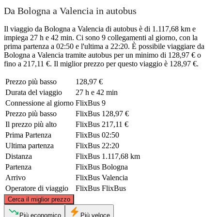
Da Bologna a Valencia in autobus
Il viaggio da Bologna a Valencia di autobus è di 1.117,68 km e
impiega 27 h e 42 min. Ci sono 9 collegamenti al giorno, con la
prima partenza a 02:50 e l'ultima a 22:20. È possibile viaggiare da
Bologna a Valencia tramite autobus per un minimo di 128,97 € o
fino a 217,11 €. Il miglior prezzo per questo viaggio è 128,97 €.
Prezzo più basso
128,97 €
Durata del viaggio
27 h e 42 min
Connessione al giorno
FlixBus
9
Prezzo più basso
FlixBus
128,97 €
Il prezzo più alto
FlixBus
217,11 €
Prima Partenza
FlixBus
02:50
Ultima partenza
FlixBus
22:20
Distanza
FlixBus
1.117,68 km
Partenza
FlixBus
Bologna
Arrivo
FlixBus
Valencia
Operatore di viaggio
FlixBus
FlixBus
©
CARTO
, ©
OpenStreetMap
contributors
Cerca il miglior prezzo
Bologna
Più economico
Più veloce