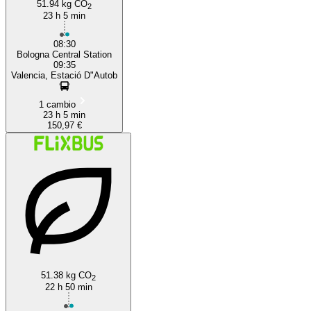
51.94 kg CO
2
23 h 5 min
08:30
Bologna Central Station
09:35
Valencia, Estació D"Autob
1 cambio
23 h 5 min
150,97 €
51.38 kg CO
2
22 h 50 min