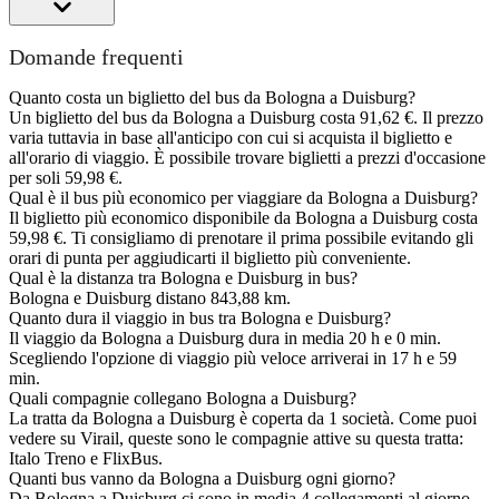
Domande frequenti
Quanto costa un biglietto del bus da Bologna a Duisburg?
Un biglietto del bus da Bologna a Duisburg costa 91,62 €. Il prezzo
varia tuttavia in base all'anticipo con cui si acquista il biglietto e
all'orario di viaggio. È possibile trovare biglietti a prezzi d'occasione
per soli 59,98 €.
Qual è il bus più economico per viaggiare da Bologna a Duisburg?
Il biglietto più economico disponibile da Bologna a Duisburg costa
59,98 €. Ti consigliamo di prenotare il prima possibile evitando gli
orari di punta per aggiudicarti il biglietto più conveniente.
Qual è la distanza tra Bologna e Duisburg in bus?
Bologna e Duisburg distano 843,88 km.
Quanto dura il viaggio in bus tra Bologna e Duisburg?
Il viaggio da Bologna a Duisburg dura in media 20 h e 0 min.
Scegliendo l'opzione di viaggio più veloce arriverai in 17 h e 59
min.
Quali compagnie collegano Bologna a Duisburg?
La tratta da Bologna a Duisburg è coperta da 1 società. Come puoi
vedere su Virail, queste sono le compagnie attive su questa tratta:
Italo Treno e FlixBus.
Quanti bus vanno da Bologna a Duisburg ogni giorno?
Da Bologna a Duisburg ci sono in media 4 collegamenti al giorno.