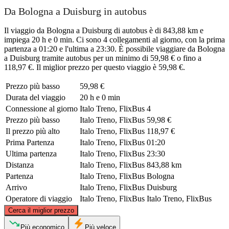
Da Bologna a Duisburg in autobus
Il viaggio da Bologna a Duisburg di autobus è di 843,88 km e
impiega 20 h e 0 min. Ci sono 4 collegamenti al giorno, con la prima
partenza a 01:20 e l'ultima a 23:30. È possibile viaggiare da Bologna
a Duisburg tramite autobus per un minimo di 59,98 € o fino a
118,97 €. Il miglior prezzo per questo viaggio è 59,98 €.
Prezzo più basso
59,98 €
Durata del viaggio
20 h e 0 min
Connessione al giorno
Italo Treno, FlixBus
4
Prezzo più basso
Italo Treno, FlixBus
59,98 €
Il prezzo più alto
Italo Treno, FlixBus
118,97 €
Prima Partenza
Italo Treno, FlixBus
01:20
Ultima partenza
Italo Treno, FlixBus
23:30
Distanza
Italo Treno, FlixBus
843,88 km
Partenza
Italo Treno, FlixBus
Bologna
Arrivo
Italo Treno, FlixBus
Duisburg
Operatore di viaggio
Italo Treno, FlixBus
Italo Treno, FlixBus
©
CARTO
, ©
OpenStreetMap
contributors
Cerca il miglior prezzo
Duisburg
Più economico
Più veloce