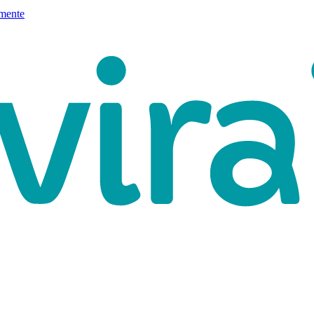
mente