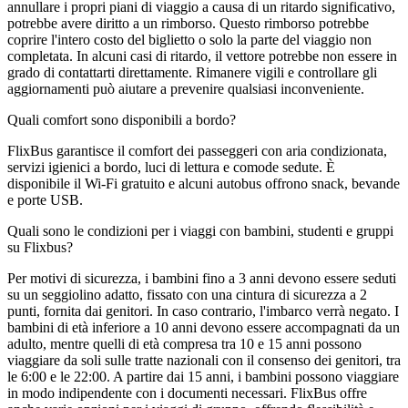
annullare i propri piani di viaggio a causa di un ritardo significativo,
potrebbe avere diritto a un rimborso. Questo rimborso potrebbe
coprire l'intero costo del biglietto o solo la parte del viaggio non
completata. In alcuni casi di ritardo, il vettore potrebbe non essere in
grado di contattarti direttamente. Rimanere vigili e controllare gli
aggiornamenti può aiutare a prevenire qualsiasi inconveniente.
Quali comfort sono disponibili a bordo?
FlixBus garantisce il comfort dei passeggeri con aria condizionata,
servizi igienici a bordo, luci di lettura e comode sedute. È
disponibile il Wi-Fi gratuito e alcuni autobus offrono snack, bevande
e porte USB.
Quali sono le condizioni per i viaggi con bambini, studenti e gruppi
su Flixbus?
Per motivi di sicurezza, i bambini fino a 3 anni devono essere seduti
su un seggiolino adatto, fissato con una cintura di sicurezza a 2
punti, fornita dai genitori. In caso contrario, l'imbarco verrà negato. I
bambini di età inferiore a 10 anni devono essere accompagnati da un
adulto, mentre quelli di età compresa tra 10 e 15 anni possono
viaggiare da soli sulle tratte nazionali con il consenso dei genitori, tra
le 6:00 e le 22:00. A partire dai 15 anni, i bambini possono viaggiare
in modo indipendente con i documenti necessari. FlixBus offre