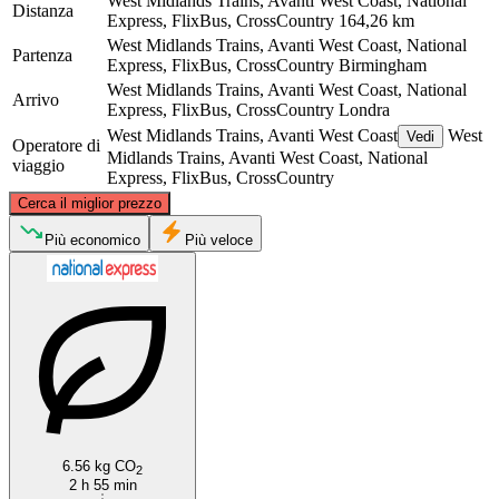
West Midlands Trains, Avanti West Coast, National
Distanza
Express, FlixBus, CrossCountry
164,26 km
West Midlands Trains, Avanti West Coast, National
Partenza
Express, FlixBus, CrossCountry
Birmingham
West Midlands Trains, Avanti West Coast, National
Arrivo
Express, FlixBus, CrossCountry
Londra
West Midlands Trains, Avanti West Coast
West
Vedi
Operatore di
Midlands Trains, Avanti West Coast, National
viaggio
Express, FlixBus, CrossCountry
©
CARTO
, ©
OpenStreetMap
contributors
Cerca il miglior prezzo
Birmingham
Più economico
Più veloce
London
6.56 kg CO
2
2 h 55 min