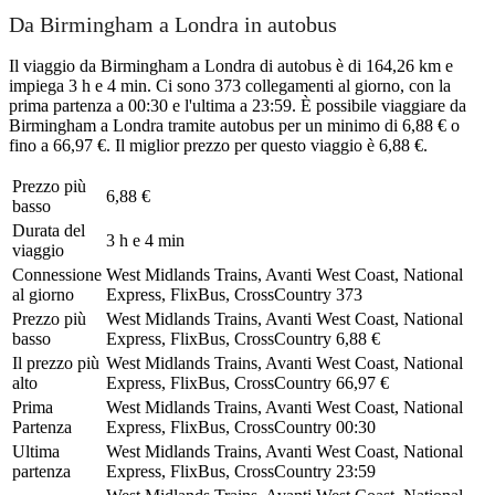
Da Birmingham a Londra in autobus
Il viaggio da Birmingham a Londra di autobus è di 164,26 km e
impiega 3 h e 4 min. Ci sono 373 collegamenti al giorno, con la
prima partenza a 00:30 e l'ultima a 23:59. È possibile viaggiare da
Birmingham a Londra tramite autobus per un minimo di 6,88 € o
fino a 66,97 €. Il miglior prezzo per questo viaggio è 6,88 €.
Prezzo più
6,88 €
basso
Durata del
3 h e 4 min
viaggio
Connessione
West Midlands Trains, Avanti West Coast, National
al giorno
Express, FlixBus, CrossCountry
373
Prezzo più
West Midlands Trains, Avanti West Coast, National
basso
Express, FlixBus, CrossCountry
6,88 €
Il prezzo più
West Midlands Trains, Avanti West Coast, National
alto
Express, FlixBus, CrossCountry
66,97 €
Prima
West Midlands Trains, Avanti West Coast, National
Partenza
Express, FlixBus, CrossCountry
00:30
Ultima
West Midlands Trains, Avanti West Coast, National
partenza
Express, FlixBus, CrossCountry
23:59