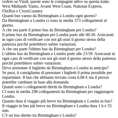
vedere su Virail, queste sono le compagnie attive su questa tratta:
West Midlands Trains, Avanti West Coast, National Express,
FlixBus e CrossCountry.
Quanti bus vanno da Birmingham a Londra ogni giorno?
Da Birmingham a Londra ci sono in media 373 collegamenti al
giorno.
A che ora parte il primo bus da Birmingham per Londra?
Il primo bus da Birmingham per Londra parte alle 00:30. Assicurati
in ogni caso di verificare con noi gli orari il giorno stesso della
partenza perché potrebbero subire variazioni.
A che ora parte l'ultimo bus da Birmingham per Londra?
L'ultimo bus da Birmingham a Londra parte alle 23:59. Assicurati in
ogni caso di verificare con noi gli orari il giorno stesso della partenza
perché potrebbero subire variazioni.
Devo prenotare il biglietto da Birmingham a Londra in anticipo?
Se puoi, ti consigliamo di prenotare i biglietti il prima possibile per
risparmiare. Il bus che abbiamo trovato costa 6,88 € ma il prezzo
potrebbe cambiare in base alla domanda.
Quanti sono i collegamenti diretti da Birmingham a Londra?
Ci sono in media 298 collegamenti da Birmingham per raggiungere
Londra.
Quanto dura il viaggio più breve tra Birmingham e Londra in bus?
Il viaggio in bus più breve tra Birmingham e Londra dura 1 h e 55
min.
C'è un bus diretto tra Birmingham e Londra?