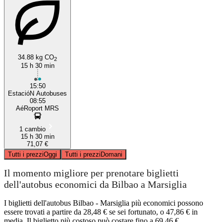
34.88 kg CO
2
15 h 30 min
15:50
EstacióN Autobuses
08:55
AéRoport MRS
1 cambio
15 h 30 min
71,07 €
Tutti i prezzi
Oggi
Tutti i prezzi
Domani
Il momento migliore per prenotare biglietti
dell'autobus economici da Bilbao a Marsiglia
I biglietti dell'autobus Bilbao - Marsiglia più economici possono
essere trovati a partire da 28,48 € se sei fortunato, o 47,86 € in
media. Il biglietto più costoso può costare fino a 69,46 €.