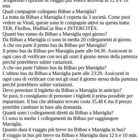
Scegliendo l'opzione di viaggio più veloce arriverai in 12 h e 10
min.
Quali compagnie collegano Bilbao a Marsiglia?
La tratta da Bilbao a Marsiglia è coperta da 3 società. Come puoi
vedere su Virail, queste sono le compagnie attive su questa tratta:
TER, FlixBus, BlaBlaCar Bus e INTERCITÉS.
Quanti bus vanno da Bilbao a Marsiglia ogni giorno?
Da Bilbao a Marsiglia ci sono in media 20 collegamenti al giorno.
A che ora parte il primo bus da Bilbao per Marsiglia?
Il primo bus da Bilbao per Marsiglia parte alle 04:30. Assicurati in
ogni caso di verificare con noi gli orari il giorno stesso della partenza
perché potrebbero subire variazioni.
A che ora parte l'ultimo bus da Bilbao per Marsiglia?
L'ultimo bus da Bilbao a Marsiglia parte alle 23:20. Assicurati in
ogni caso di verificare con noi gli orari il giorno stesso della partenza
perché potrebbero subire variazioni.
Devo prenotare il biglietto da Bilbao a Marsiglia in anticipo?
Se puoi, ti consigliamo di prenotare i biglietti il prima possibile per
risparmiare. Il bus che abbiamo trovato costa 35,48 € ma il prezzo
potrebbe cambiare in base alla domanda.
Quanti sono i collegamenti diretti da Bilbao a Marsiglia?
Ci sono in media 1 collegamenti da Bilbao per raggiungere
Marsiglia.
Quanto dura il viaggio più breve tra Bilbao e Marsiglia in bus?
Il viaggio in bus più breve tra Bilbao e Marsiglia dura 12 h e 10 min.