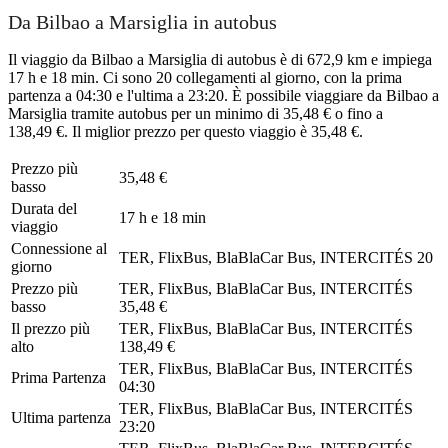
Da Bilbao a Marsiglia in autobus
Il viaggio da Bilbao a Marsiglia di autobus è di 672,9 km e impiega
17 h e 18 min. Ci sono 20 collegamenti al giorno, con la prima
partenza a 04:30 e l'ultima a 23:20. È possibile viaggiare da Bilbao a
Marsiglia tramite autobus per un minimo di 35,48 € o fino a
138,49 €. Il miglior prezzo per questo viaggio è 35,48 €.
Prezzo più
35,48 €
basso
Durata del
17 h e 18 min
viaggio
Connessione al
TER, FlixBus, BlaBlaCar Bus, INTERCITÉS
20
giorno
Prezzo più
TER, FlixBus, BlaBlaCar Bus, INTERCITÉS
basso
35,48 €
Il prezzo più
TER, FlixBus, BlaBlaCar Bus, INTERCITÉS
alto
138,49 €
TER, FlixBus, BlaBlaCar Bus, INTERCITÉS
Prima Partenza
04:30
TER, FlixBus, BlaBlaCar Bus, INTERCITÉS
Ultima partenza
23:20