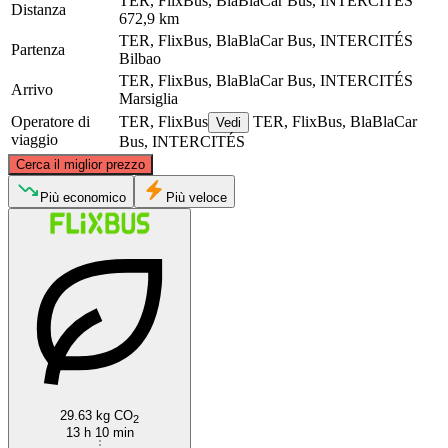
TER, FlixBus, BlaBlaCar Bus, INTERCITÉS
Distanza
672,9 km
TER, FlixBus, BlaBlaCar Bus, INTERCITÉS
Partenza
Bilbao
TER, FlixBus, BlaBlaCar Bus, INTERCITÉS
Arrivo
Marsiglia
Operatore di
TER, FlixBus
TER, FlixBus, BlaBlaCar
Vedi
viaggio
Bus, INTERCITÉS
©
CARTO
, ©
OpenStreetMap
contributors
Cerca il miglior prezzo
Più economico
Più veloce
Marseille
Bilbao
29.63 kg CO
2
13 h 10 min