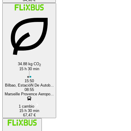
34.88 kg CO
2
15 h 30 min
15:50
Bilbao, EstacióN De Autob...
08:55
Marseille Provence Aeropo...
1 cambio
15 h 30 min
67,47 €