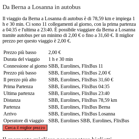
Da Berna a Losanna in autobus
Il viaggio da Berna a Losanna di autobus è di 78,59 km e impiega 1
h e 30 min. Ci sono 11 collegamenti al giorno, con la prima partenza
a 04:35 e l'ultima a 23:40. È possibile viaggiare da Berna a Losanna
tramite autobus per un minimo di 2,00 € o fino a 31,60 €. Il miglior
prezzo per questo viaggio è 2,00 €.
Prezzo più basso
2,00 €
Durata del viaggio
1 h e 30 min
Connessione al giorno
SBB, Eurolines, FlixBus
11
Prezzo più basso
SBB, Eurolines, FlixBus
2,00 €
Il prezzo più alto
SBB, Eurolines, FlixBus
31,60 €
Prima Partenza
SBB, Eurolines, FlixBus
04:35
Ultima partenza
SBB, Eurolines, FlixBus
23:40
Distanza
SBB, Eurolines, FlixBus
78,59 km
Partenza
SBB, Eurolines, FlixBus
Berna
Arrivo
SBB, Eurolines, FlixBus
Losanna
Operatore di viaggio
SBB, Eurolines
SBB, Eurolines, FlixBus
©
CARTO
, ©
OpenStreetMap
contributors
Cerca il miglior prezzo
Bern