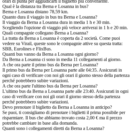
orari di punta per aggiudicarti il biglietto più conveniente.
Qual è la distanza tra Berna e Losanna in bus?
Berna e Losanna distano 78,59 km.
Quanto dura il viaggio in bus tra Berna e Losanna?
Il viaggio da Berna a Losanna dura in media 1 h e 30 min.
Scegliendo l'opzione di viaggio più veloce arriverai in 1 h e 20 min.
Quali compagnie collegano Berna a Losanna?
La tratta da Berna a Losanna è coperta da 2 società. Come puoi
vedere su Virail, queste sono le compagnie attive su questa tratta:
SBB, Eurolines e FlixBus.
Quanti bus vanno da Berna a Losanna ogni giorno?
Da Berna a Losanna ci sono in media 11 collegamenti al giorno.
A che ora parte il primo bus da Berna per Losanna?
Il primo bus da Berna per Losanna parte alle 04:35. Assicurati in
ogni caso di verificare con noi gli orari il giorno stesso della partenza
perché potrebbero subire variazioni.
A che ora parte l'ultimo bus da Berna per Losanna?
L'ultimo bus da Berna a Losanna parte alle 23:40. Assicurati in ogni
caso di verificare con noi gli orari il giorno stesso della partenza
perché potrebbero subire variazioni.
Devo prenotare il biglietto da Berna a Losanna in anticipo?
Se puoi, ti consigliamo di prenotare i biglietti il prima possibile per
risparmiare. Il bus che abbiamo trovato costa 2,00 € ma il prezzo
potrebbe cambiare in base alla domanda.
Quanti sono i collegamenti diretti da Berna a Losanna?