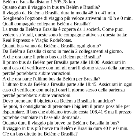
Belém e Brasilia distano 1.595,78 km.
Quanto dura il viaggio in bus tra Belém e Brasilia?
Il viaggio da Belém a Brasilia dura in media 48 h e 41 min.
Scegliendo l'opzione di viaggio più veloce arriverai in 40 h e 0 min.
Quali compagnie collegano Belém a Brasilia?
La tratta da Belém a Brasilia è coperta da 1 società. Come puoi
vedere su Virail, queste sono le compagnie attive su questa tratta:
Real Expresso e Viação RodeRotas.
Quanti bus vanno da Belém a Brasilia ogni giorno?
Da Belém a Brasilia ci sono in media 2 collegamenti al giorno.
A che ora parte il primo bus da Belém per Brasilia?
Il primo bus da Belém per Brasilia parte alle 18:00. Assicurati in
ogni caso di verificare con noi gli orari il giorno stesso della partenza
perché potrebbero subire variazioni.
A che ora parte l'ultimo bus da Belém per Brasilia?
L'ultimo bus da Belém a Brasilia parte alle 18:45. Assicurati in ogni
caso di verificare con noi gli orari il giorno stesso della partenza
perché potrebbero subire variazioni.
Devo prenotare il biglietto da Belém a Brasilia in anticipo?
Se puoi, ti consigliamo di prenotare i biglietti il prima possibile per
risparmiare. Il bus che abbiamo trovato costa 106,41 € ma il prezzo
potrebbe cambiare in base alla domanda.
Quanto dura il viaggio più breve tra Belém e Brasilia in bus?
Il viaggio in bus più breve tra Belém e Brasilia dura 40 h e 0 min.
C'è un bus diretto tra Belém e Brasilia?