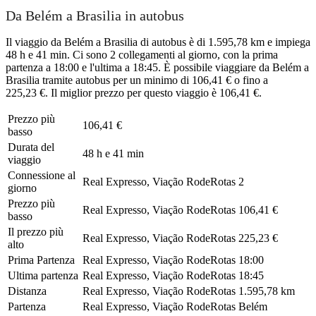
Da Belém a Brasilia in autobus
Il viaggio da Belém a Brasilia di autobus è di 1.595,78 km e impiega
48 h e 41 min. Ci sono 2 collegamenti al giorno, con la prima
partenza a 18:00 e l'ultima a 18:45. È possibile viaggiare da Belém a
Brasilia tramite autobus per un minimo di 106,41 € o fino a
225,23 €. Il miglior prezzo per questo viaggio è 106,41 €.
Prezzo più
106,41 €
basso
Durata del
48 h e 41 min
viaggio
Connessione al
Real Expresso, Viação RodeRotas
2
giorno
Prezzo più
Real Expresso, Viação RodeRotas
106,41 €
basso
Il prezzo più
Real Expresso, Viação RodeRotas
225,23 €
alto
Prima Partenza
Real Expresso, Viação RodeRotas
18:00
Ultima partenza
Real Expresso, Viação RodeRotas
18:45
Distanza
Real Expresso, Viação RodeRotas
1.595,78 km
Partenza
Real Expresso, Viação RodeRotas
Belém