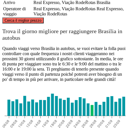
Arrivo
Real Expresso, Viação RodeRotas
Brasilia
Operatore di
Real Expresso, Viação RodeRotas
Real Expresso,
viaggio
Viação RodeRotas
©
CARTO
, ©
OpenStreetMap
contributors
Cerca il miglior prezzo
Belém
Trova il giorno migliore per raggiungere Brasilia in
autobus
Quando viaggi verso Brasilia in autobus, se vuoi evitare la folla puoi
controllare con quale frequenza i nostri clienti viaggeranno nei
prossimi 30 giorni utilizzando il grafico sottostante. In media, le ore
di punta per viaggiare sono tra le 6:30 e le 9:00 del mattino o tra le
16:00 e le 19:00 la sera. Ti preghiamo di tenerlo presente quando
viaggi verso il punto di partenza poiché potresti aver bisogno di un
po' di tempo in più per arrivare, in particolare nelle grandi città!
Brasília