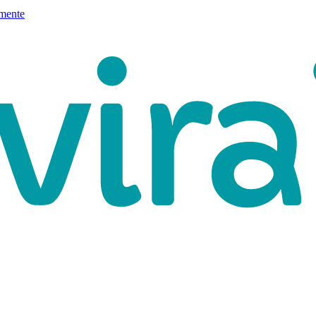
mente