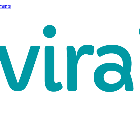
mente