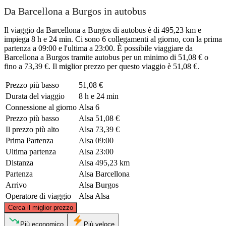
Da Barcellona a Burgos in autobus
Il viaggio da Barcellona a Burgos di autobus è di 495,23 km e
impiega 8 h e 24 min. Ci sono 6 collegamenti al giorno, con la prima
partenza a 09:00 e l'ultima a 23:00. È possibile viaggiare da
Barcellona a Burgos tramite autobus per un minimo di 51,08 € o
fino a 73,39 €. Il miglior prezzo per questo viaggio è 51,08 €.
Prezzo più basso
51,08 €
Durata del viaggio
8 h e 24 min
Connessione al giorno
Alsa
6
Prezzo più basso
Alsa
51,08 €
Il prezzo più alto
Alsa
73,39 €
Prima Partenza
Alsa
09:00
Ultima partenza
Alsa
23:00
Distanza
Alsa
495,23 km
Partenza
Alsa
Barcellona
Arrivo
Alsa
Burgos
Operatore di viaggio
Alsa
Alsa
©
CARTO
, ©
OpenStreetMap
contributors
Cerca il miglior prezzo
Più economico
Più veloce