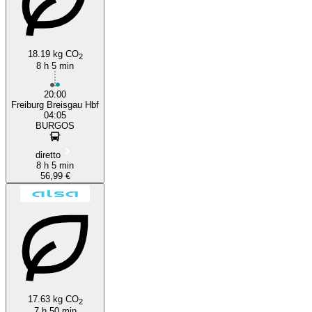
18.19 kg CO
2
8 h 5 min
20:00
Freiburg Breisgau Hbf
04:05
BURGOS
diretto
8 h 5 min
56,99 €
17.63 kg CO
2
7 h 50 min