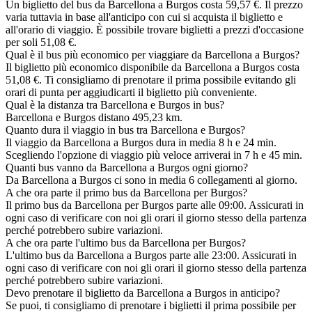
Un biglietto del bus da Barcellona a Burgos costa 59,57 €. Il prezzo
varia tuttavia in base all'anticipo con cui si acquista il biglietto e
all'orario di viaggio. È possibile trovare biglietti a prezzi d'occasione
per soli 51,08 €.
Qual è il bus più economico per viaggiare da Barcellona a Burgos?
Il biglietto più economico disponibile da Barcellona a Burgos costa
51,08 €. Ti consigliamo di prenotare il prima possibile evitando gli
orari di punta per aggiudicarti il biglietto più conveniente.
Qual è la distanza tra Barcellona e Burgos in bus?
Barcellona e Burgos distano 495,23 km.
Quanto dura il viaggio in bus tra Barcellona e Burgos?
Il viaggio da Barcellona a Burgos dura in media 8 h e 24 min.
Scegliendo l'opzione di viaggio più veloce arriverai in 7 h e 45 min.
Quanti bus vanno da Barcellona a Burgos ogni giorno?
Da Barcellona a Burgos ci sono in media 6 collegamenti al giorno.
A che ora parte il primo bus da Barcellona per Burgos?
Il primo bus da Barcellona per Burgos parte alle 09:00. Assicurati in
ogni caso di verificare con noi gli orari il giorno stesso della partenza
perché potrebbero subire variazioni.
A che ora parte l'ultimo bus da Barcellona per Burgos?
L'ultimo bus da Barcellona a Burgos parte alle 23:00. Assicurati in
ogni caso di verificare con noi gli orari il giorno stesso della partenza
perché potrebbero subire variazioni.
Devo prenotare il biglietto da Barcellona a Burgos in anticipo?
Se puoi, ti consigliamo di prenotare i biglietti il prima possibile per