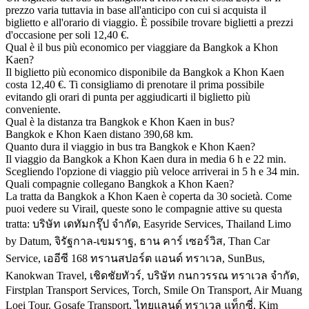
prezzo varia tuttavia in base all'anticipo con cui si acquista il
biglietto e all'orario di viaggio. È possibile trovare biglietti a prezzi
d'occasione per soli 12,40 €.
Qual è il bus più economico per viaggiare da Bangkok a Khon
Kaen?
Il biglietto più economico disponibile da Bangkok a Khon Kaen
costa 12,40 €. Ti consigliamo di prenotare il prima possibile
evitando gli orari di punta per aggiudicarti il biglietto più
conveniente.
Qual è la distanza tra Bangkok e Khon Kaen in bus?
Bangkok e Khon Kaen distano 390,68 km.
Quanto dura il viaggio in bus tra Bangkok e Khon Kaen?
Il viaggio da Bangkok a Khon Kaen dura in media 6 h e 22 min.
Scegliendo l'opzione di viaggio più veloce arriverai in 5 h e 34 min.
Quali compagnie collegano Bangkok a Khon Kaen?
La tratta da Bangkok a Khon Kaen è coperta da 30 società. Come
puoi vedere su Virail, queste sono le compagnie attive su questa
tratta: บริษัท เดทัมกรุ๊ป จำกัด, Easyride Services, Thailand Limo
by Datum, จิรัฐกาล-เขมราฐ, ธาน คาร์ เซอร์วิส, Than Car
Service, เออีซี 168 ทรานสปอร์ต แอนด์ ทราเวล, SunBus,
Kanokwan Travel, เชิดชัยทัวร์, บริษัท กนกวรรณ ทราเวล จำกัด,
Firstplan Transport Services, Torch, Smile On Transport, Air Muang
Loei Tour, Gosafe Transport, ไทยแลนด์ ทราเวล แท็กซี่, Kim