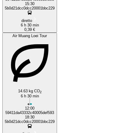
15:30
5b0d21dcc0dcc20001bbc229
diretto
6 h 30 min
0,39 €
Air Muang Loei Tour
14.63 kg CO
2
6 h 30 min
12:00
59411da43332c40005def593
18:30
5b0d21dcc0dcc20001bbc229