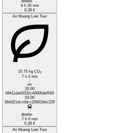
diretto
6 h 30 min
0,39 €
Air Muang Loei Tour
15.75 kg CO
2
7 h 0 min
20:00
59411da43332c40005def593
03:00
5b0d21dcc0dcc20001bbc229
diretto
7 h 0 min
0,39 €
Air Muang Loei Tour