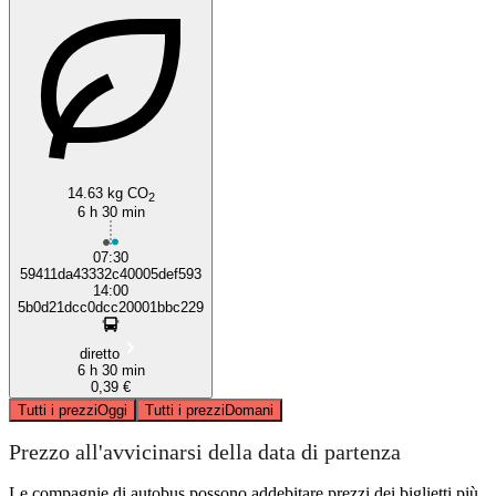
14.63 kg CO
2
6 h 30 min
07:30
59411da43332c40005def593
14:00
5b0d21dcc0dcc20001bbc229
diretto
6 h 30 min
0,39 €
Tutti i prezzi
Oggi
Tutti i prezzi
Domani
Prezzo all'avvicinarsi della data di partenza
Le compagnie di autobus possono addebitare prezzi dei biglietti più