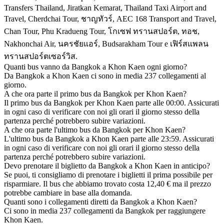
Transfers Thailand, Jiratkan Kemarat, Thailand Taxi Airport and
Travel, Cherdchai Tour, ชาญทัวร์, AEC 168 Transport and Travel,
Chan Tour, Phu Kradueng Tour, โกเซฟ ทรานสปอร์ต, ทอช,
Nakhonchai Air, นครชัยแอร์, Budsarakham Tour e เฟิร์สแพลน
ทรานสปอร์ตเซอร์วิส.
Quanti bus vanno da Bangkok a Khon Kaen ogni giorno?
Da Bangkok a Khon Kaen ci sono in media 237 collegamenti al
giorno.
A che ora parte il primo bus da Bangkok per Khon Kaen?
Il primo bus da Bangkok per Khon Kaen parte alle 00:00. Assicurati
in ogni caso di verificare con noi gli orari il giorno stesso della
partenza perché potrebbero subire variazioni.
A che ora parte l'ultimo bus da Bangkok per Khon Kaen?
L'ultimo bus da Bangkok a Khon Kaen parte alle 23:59. Assicurati
in ogni caso di verificare con noi gli orari il giorno stesso della
partenza perché potrebbero subire variazioni.
Devo prenotare il biglietto da Bangkok a Khon Kaen in anticipo?
Se puoi, ti consigliamo di prenotare i biglietti il prima possibile per
risparmiare. Il bus che abbiamo trovato costa 12,40 € ma il prezzo
potrebbe cambiare in base alla domanda.
Quanti sono i collegamenti diretti da Bangkok a Khon Kaen?
Ci sono in media 237 collegamenti da Bangkok per raggiungere
Khon Kaen.