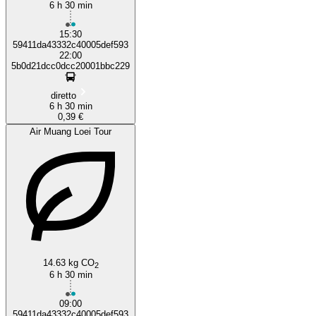
6 h 30 min
15:30
59411da43332c40005def593
22:00
5b0d21dcc0dcc20001bbc229
diretto
6 h 30 min
0,39 €
Air Muang Loei Tour
14.63 kg CO
2
6 h 30 min
09:00
59411da43332c40005def593