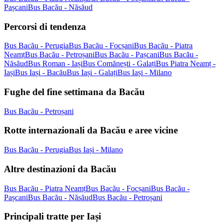
Pașcani
Bus Bacău - Năsăud
Percorsi di tendenza
Bus Bacău - Perugia
Bus Bacău - Focșani
Bus Bacău - Piatra
Neamț
Bus Bacău - Petroșani
Bus Bacău - Pașcani
Bus Bacău -
Năsăud
Bus Roman - Iași
Bus Comănești - Galați
Bus Piatra Neamț -
Iași
Bus Iași - Bacău
Bus Iași - Galați
Bus Iași - Milano
Fughe del fine settimana da Bacău
Bus Bacău - Petroșani
Rotte internazionali da Bacău e aree vicine
Bus Bacău - Perugia
Bus Iași - Milano
Altre destinazioni da Bacău
Bus Bacău - Piatra Neamț
Bus Bacău - Focșani
Bus Bacău -
Pașcani
Bus Bacău - Năsăud
Bus Bacău - Petroșani
Principali tratte per Iași