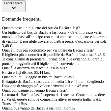
Facci sapere!
Domande frequenti
Quanto costa un biglietto del bus da Bacău a Iași?
Un biglietto del bus da Bacău a Iași costa 7,69 €. Il prezzo varia
tuttavia in base all'anticipo con cui si acquista il biglietto e all'orario
di viaggio. È possibile trovare biglietti a prezzi d'occasione per soli
3,48 €.
Qual è il bus più economico per viaggiare da Bacău a Iași?
Il biglietto più economico disponibile da Bacău a Iași costa 3,48 €.
Ti consigliamo di prenotare il prima possibile evitando gli orari di
punta per aggiudicarti il biglietto più conveniente.
Qual è la distanza tra Bacău e Iași in bus?
Bacău e Iași distano 85,44 km.
Quanto dura il viaggio in bus tra Bacău e Iași?
Il viaggio da Bacău a Iași dura in media 1 h e 47 min. Scegliendo
l'opzione di viaggio più veloce arriverai in 1 h e 45 min.
Quali compagnie collegano Bacău a Iași?
La tratta da Bacău a Iași è coperta da 1 società. Come puoi vedere
su Virail, queste sono le compagnie attive su questa tratta: GAL
Trans e FlixBus.
Quanti bus vanno da Bacău a Iași ogni giorno?