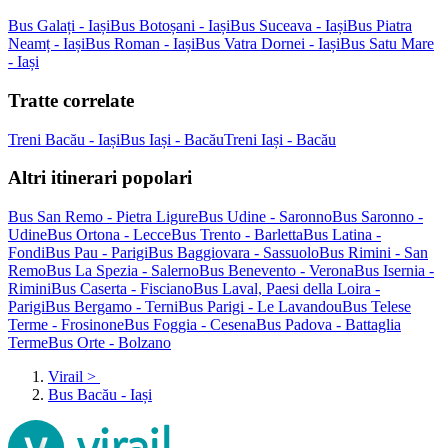
Bus Galați - Iași
Bus Botoșani - Iași
Bus Suceava - Iași
Bus Piatra
Neamț - Iași
Bus Roman - Iași
Bus Vatra Dornei - Iași
Bus Satu Mare
- Iași
Tratte correlate
Treni Bacău - Iași
Bus Iași - Bacău
Treni Iași - Bacău
Altri itinerari popolari
Bus San Remo - Pietra Ligure
Bus Udine - Saronno
Bus Saronno -
Udine
Bus Ortona - Lecce
Bus Trento - Barletta
Bus Latina -
Fondi
Bus Pau - Parigi
Bus Baggiovara - Sassuolo
Bus Rimini - San
Remo
Bus La Spezia - Salerno
Bus Benevento - Verona
Bus Isernia -
Rimini
Bus Caserta - Fisciano
Bus Laval, Paesi della Loira -
Parigi
Bus Bergamo - Terni
Bus Parigi - Le Lavandou
Bus Telese
Terme - Frosinone
Bus Foggia - Cesena
Bus Padova - Battaglia
Terme
Bus Orte - Bolzano
Virail
>
Bus Bacău - Iași