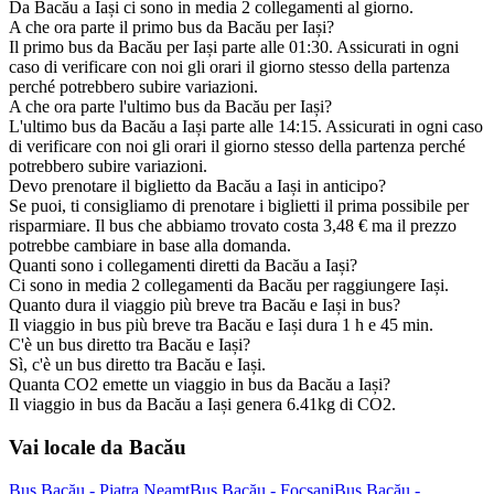
Da Bacău a Iași ci sono in media 2 collegamenti al giorno.
A che ora parte il primo bus da Bacău per Iași?
Il primo bus da Bacău per Iași parte alle 01:30. Assicurati in ogni
caso di verificare con noi gli orari il giorno stesso della partenza
perché potrebbero subire variazioni.
A che ora parte l'ultimo bus da Bacău per Iași?
L'ultimo bus da Bacău a Iași parte alle 14:15. Assicurati in ogni caso
di verificare con noi gli orari il giorno stesso della partenza perché
potrebbero subire variazioni.
Devo prenotare il biglietto da Bacău a Iași in anticipo?
Se puoi, ti consigliamo di prenotare i biglietti il prima possibile per
risparmiare. Il bus che abbiamo trovato costa 3,48 € ma il prezzo
potrebbe cambiare in base alla domanda.
Quanti sono i collegamenti diretti da Bacău a Iași?
Ci sono in media 2 collegamenti da Bacău per raggiungere Iași.
Quanto dura il viaggio più breve tra Bacău e Iași in bus?
Il viaggio in bus più breve tra Bacău e Iași dura 1 h e 45 min.
C'è un bus diretto tra Bacău e Iași?
Sì, c'è un bus diretto tra Bacău e Iași.
Quanta CO2 emette un viaggio in bus da Bacău a Iași?
Il viaggio in bus da Bacău a Iași genera 6.41kg di CO2.
Vai locale da Bacău
Bus Bacău - Piatra Neamț
Bus Bacău - Focșani
Bus Bacău -