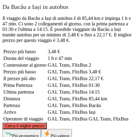
Da Bacău a Iași in autobus
Il viaggio da Bacău a Iași di autobus è di 85,44 km e impiega 1 h e
47 min. Ci sono 2 collegamenti al giorno, con la prima partenza a
01:30 e l'ultima a 14:15. È possibile viaggiare da Bacău a Iași
tramite autobus per un minimo di 3,48 € o fino a 22,17 €. Il miglior
prezzo per questo viaggio è 3,48 €.
Prezzo più basso
3,48 €
Durata del viaggio
1 h e 47 min
Connessione al giorno
GAL Trans, FlixBus
2
Prezzo più basso
GAL Trans, FlixBus
3,48 €
Il prezzo più alto
GAL Trans, FlixBus
22,17 €
Prima Partenza
GAL Trans, FlixBus
01:30
Ultima partenza
GAL Trans, FlixBus
14:15
Distanza
GAL Trans, FlixBus
85,44 km
Partenza
GAL Trans, FlixBus
Bacău
Arrivo
GAL Trans, FlixBus
Iași
Operatore di viaggio
GAL Trans, FlixBus
GAL Trans, FlixBus
©
CARTO
, ©
OpenStreetMap
contributors
Cerca il miglior prezzo
Iași
Più economico
Più veloce