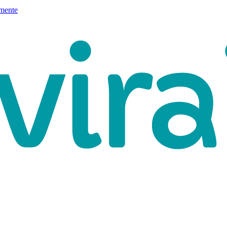
mente