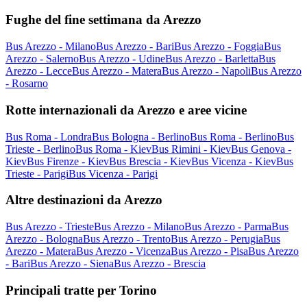
Fughe del fine settimana da Arezzo
Bus Arezzo - Milano
Bus Arezzo - Bari
Bus Arezzo - Foggia
Bus
Arezzo - Salerno
Bus Arezzo - Udine
Bus Arezzo - Barletta
Bus
Arezzo - Lecce
Bus Arezzo - Matera
Bus Arezzo - Napoli
Bus Arezzo
- Rosarno
Rotte internazionali da Arezzo e aree vicine
Bus Roma - Londra
Bus Bologna - Berlino
Bus Roma - Berlino
Bus
Trieste - Berlino
Bus Roma - Kiev
Bus Rimini - Kiev
Bus Genova -
Kiev
Bus Firenze - Kiev
Bus Brescia - Kiev
Bus Vicenza - Kiev
Bus
Trieste - Parigi
Bus Vicenza - Parigi
Altre destinazioni da Arezzo
Bus Arezzo - Trieste
Bus Arezzo - Milano
Bus Arezzo - Parma
Bus
Arezzo - Bologna
Bus Arezzo - Trento
Bus Arezzo - Perugia
Bus
Arezzo - Matera
Bus Arezzo - Vicenza
Bus Arezzo - Pisa
Bus Arezzo
- Bari
Bus Arezzo - Siena
Bus Arezzo - Brescia
Principali tratte per Torino