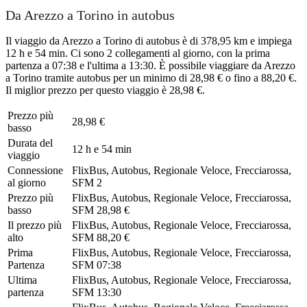
Da Arezzo a Torino in autobus
Il viaggio da Arezzo a Torino di autobus è di 378,95 km e impiega
12 h e 54 min. Ci sono 2 collegamenti al giorno, con la prima
partenza a 07:38 e l'ultima a 13:30. È possibile viaggiare da Arezzo
a Torino tramite autobus per un minimo di 28,98 € o fino a 88,20 €.
Il miglior prezzo per questo viaggio è 28,98 €.
Prezzo più
28,98 €
basso
Durata del
12 h e 54 min
viaggio
Connessione
FlixBus, Autobus, Regionale Veloce, Frecciarossa,
al giorno
SFM
2
Prezzo più
FlixBus, Autobus, Regionale Veloce, Frecciarossa,
basso
SFM
28,98 €
Il prezzo più
FlixBus, Autobus, Regionale Veloce, Frecciarossa,
alto
SFM
88,20 €
Prima
FlixBus, Autobus, Regionale Veloce, Frecciarossa,
Partenza
SFM
07:38
Ultima
FlixBus, Autobus, Regionale Veloce, Frecciarossa,
partenza
SFM
13:30