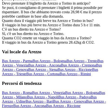
Devo prenotare il biglietto da Arezzo a Torino in anticipo?
Se puoi, ti consigliamo di prenotare i biglietti il prima possibile per
risparmiare. Il bus che abbiamo trovato costa 28,98 € ma il prezzo
potrebbe cambiare in base alla domanda.
Quanto dura il viaggio più breve tra Arezzo e Torino in bus?
Il viaggio in bus più breve tra Arezzo e Torino dura 5 h e 11 min.
C'è un bus diretto tra Arezzo e Torino?
Sì, c'è un bus diretto tra Arezzo e Torino.
Quanta CO2 emette un viaggio in bus da Arezzo a Torino?
Il viaggio in bus da Arezzo a Torino genera 28.42kg di CO2.
Vai locale da Arezzo
Bus Arezzo - Parma
Bus Arezzo - Bologna
Bus Arezzo - Trento
Bus
Arezzo - Venezia
Bus Arezzo - Ancona
Bus Arezzo - Cremona
Bus
Arezzo - Genova
Bus Arezzo - Siena
Bus Arezzo - Riccione
Bus
Arezzo - Trieste
Bus Arezzo - Cortona
Bus Arezzo - Rimini
Percorsi di tendenza
Bus Arezzo - Roma
Bus Arezzo - Venezia
Bus Arezzo - Bologna
Bus
Arezzo - Milano
Bus Arezzo - Napoli
Bus Arezzo - Padova
Bus
Arezzo - Udine
Bus Arezzo - Bari
Bus Arezzo - Genova
Bus Arezzo -
Firenze
Bus Arezzo - Ancona
Bus Arezzo - Riccione