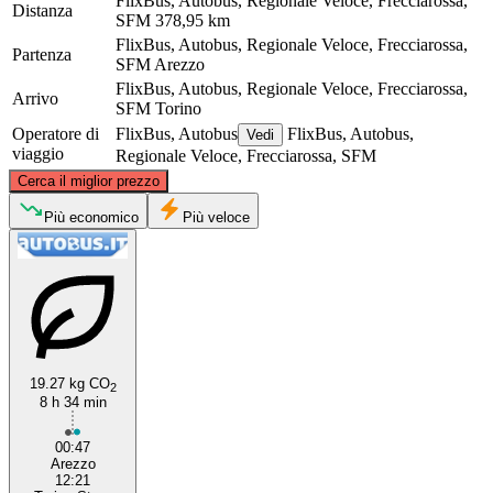
FlixBus, Autobus, Regionale Veloce, Frecciarossa,
Distanza
SFM
378,95 km
FlixBus, Autobus, Regionale Veloce, Frecciarossa,
Partenza
SFM
Arezzo
FlixBus, Autobus, Regionale Veloce, Frecciarossa,
Arrivo
SFM
Torino
Operatore di
FlixBus, Autobus
FlixBus, Autobus,
Vedi
viaggio
Regionale Veloce, Frecciarossa, SFM
©
CARTO
, ©
OpenStreetMap
contributors
Cerca il miglior prezzo
Più economico
Più veloce
Turin
19.27 kg CO
2
8 h 34 min
Arezzo, Tuscany
00:47
Arezzo
12:21