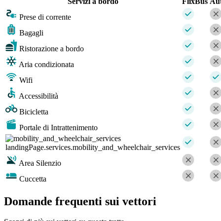
Servizi a bordo
FlixBus
Au
Prese di corrente
Bagagli
Ristorazione a bordo
Aria condizionata
Wifi
Accessibilità
Bicicletta
Portale di Intrattenimento
landingPage.services.mobility_and_wheelchair_services
Area Silenzio
Cuccetta
Domande frequenti sui vettori