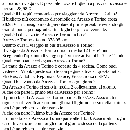
all'orario di viaggio. È possibile trovare biglietti a prezzi d'occasione
per soli 28,98 €.
Qual è il bus più economico per viaggiare da Arezzo a Torino?
Il biglietto più economico disponibile da Arezzo a Torino costa
28,98 €. Ti consigliamo di prenotare il prima possibile evitando gli
orari di punta per aggiudicarti il biglietto più conveniente.
Qual è la distanza tra Arezzo e Torino in bus?
Arezzo e Torino distano 378,95 km.
Quanto dura il viaggio in bus tra Arezzo e Torino?
Il viaggio da Arezzo a Torino dura in media 12 h e 54 min.
Scegliendo l'opzione di viaggio più veloce arriverai in 5 h e 11 min.
Quali compagnie collegano Arezzo a Torino?
La tratta da Arezzo a Torino è coperta da 4 società. Come puoi
vedere su Virail, queste sono le compagnie attive su questa tratta:
FlixBus, Autobus, Regionale Veloce, Frecciarossa e SFM.
Quanti bus vanno da Arezzo a Torino ogni giorno?
Da Arezzo a Torino ci sono in media 2 collegamenti al giorno.
A che ora parte il primo bus da Arezzo per Torino?
Il primo bus da Arezzo per Torino parte alle 07:38. Assicurati in
ogni caso di verificare con noi gli orari il giorno stesso della partenza
perché potrebbero subire variazioni.
A che ora parte l'ultimo bus da Arezzo per Torino?
L'ultimo bus da Arezzo a Torino parte alle 13:30. Assicurati in ogni
caso di verificare con noi gli orari il giorno stesso della partenza
perché potrebbero subire variazioni.