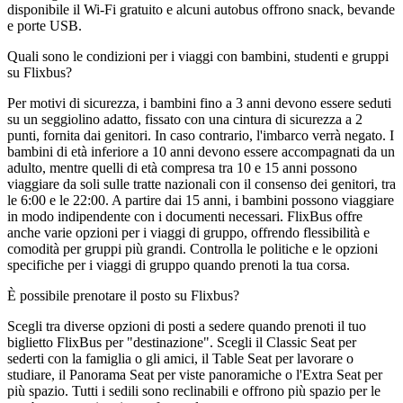
disponibile il Wi-Fi gratuito e alcuni autobus offrono snack, bevande
e porte USB.
Quali sono le condizioni per i viaggi con bambini, studenti e gruppi
su Flixbus?
Per motivi di sicurezza, i bambini fino a 3 anni devono essere seduti
su un seggiolino adatto, fissato con una cintura di sicurezza a 2
punti, fornita dai genitori. In caso contrario, l'imbarco verrà negato. I
bambini di età inferiore a 10 anni devono essere accompagnati da un
adulto, mentre quelli di età compresa tra 10 e 15 anni possono
viaggiare da soli sulle tratte nazionali con il consenso dei genitori, tra
le 6:00 e le 22:00. A partire dai 15 anni, i bambini possono viaggiare
in modo indipendente con i documenti necessari. FlixBus offre
anche varie opzioni per i viaggi di gruppo, offrendo flessibilità e
comodità per gruppi più grandi. Controlla le politiche e le opzioni
specifiche per i viaggi di gruppo quando prenoti la tua corsa.
È possibile prenotare il posto su Flixbus?
Scegli tra diverse opzioni di posti a sedere quando prenoti il ​​tuo
biglietto FlixBus per "destinazione". Scegli il Classic Seat per
sederti con la famiglia o gli amici, il Table Seat per lavorare o
studiare, il Panorama Seat per viste panoramiche o l'Extra Seat per
più spazio. Tutti i sedili sono reclinabili e offrono più spazio per le