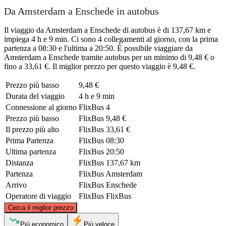
Da Amsterdam a Enschede in autobus
Il viaggio da Amsterdam a Enschede di autobus è di 137,67 km e
impiega 4 h e 9 min. Ci sono 4 collegamenti al giorno, con la prima
partenza a 08:30 e l'ultima a 20:50. È possibile viaggiare da
Amsterdam a Enschede tramite autobus per un minimo di 9,48 € o
fino a 33,61 €. Il miglior prezzo per questo viaggio è 9,48 €.
Prezzo più basso
9,48 €
Durata del viaggio
4 h e 9 min
Connessione al giorno
FlixBus
4
Prezzo più basso
FlixBus
9,48 €
Il prezzo più alto
FlixBus
33,61 €
Prima Partenza
FlixBus
08:30
Ultima partenza
FlixBus
20:50
Distanza
FlixBus
137,67 km
Partenza
FlixBus
Amsterdam
Arrivo
FlixBus
Enschede
Operatore di viaggio
FlixBus
FlixBus
©
CARTO
, ©
OpenStreetMap
contributors
Cerca il miglior prezzo
Più economico
Più veloce