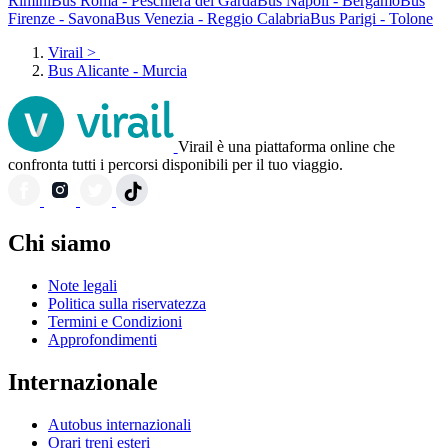
Rimini
Bus Roma - Peschiera del Garda
Bus Napoli - Bergamo
Bus
Firenze - Savona
Bus Venezia - Reggio Calabria
Bus Parigi - Tolone
Virail
>
Bus Alicante - Murcia
Virail è una piattaforma online che
confronta tutti i percorsi disponibili per il tuo viaggio.
Chi siamo
Note legali
Politica sulla riservatezza
Termini e Condizioni
Approfondimenti
Internazionale
Autobus internazionali
Orari treni esteri