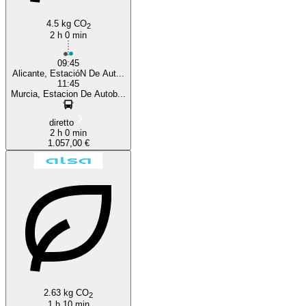
4.5 kg CO
2
2 h 0 min
09:45
Alicante, EstacióN De Aut...
11:45
Murcia, Estacion De Autob...
diretto
2 h 0 min
1.057,00 €
2.63 kg CO
2
1 h 10 min