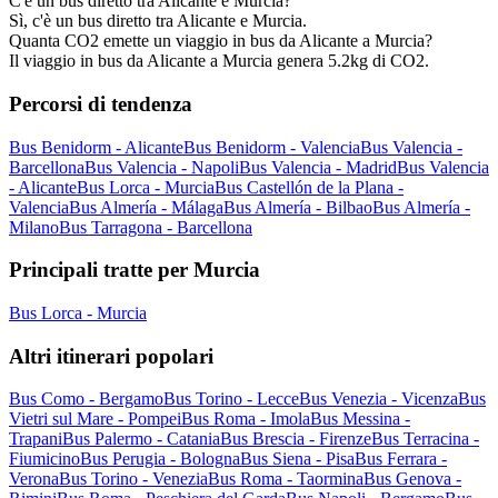
C'è un bus diretto tra Alicante e Murcia?
Sì, c'è un bus diretto tra Alicante e Murcia.
Quanta CO2 emette un viaggio in bus da Alicante a Murcia?
Il viaggio in bus da Alicante a Murcia genera 5.2kg di CO2.
Percorsi di tendenza
Bus Benidorm - Alicante
Bus Benidorm - Valencia
Bus Valencia -
Barcellona
Bus Valencia - Napoli
Bus Valencia - Madrid
Bus Valencia
- Alicante
Bus Lorca - Murcia
Bus Castellón de la Plana -
Valencia
Bus Almería - Málaga
Bus Almería - Bilbao
Bus Almería -
Milano
Bus Tarragona - Barcellona
Principali tratte per Murcia
Bus Lorca - Murcia
Altri itinerari popolari
Bus Como - Bergamo
Bus Torino - Lecce
Bus Venezia - Vicenza
Bus
Vietri sul Mare - Pompei
Bus Roma - Imola
Bus Messina -
Trapani
Bus Palermo - Catania
Bus Brescia - Firenze
Bus Terracina -
Fiumicino
Bus Perugia - Bologna
Bus Siena - Pisa
Bus Ferrara -
Verona
Bus Torino - Venezia
Bus Roma - Taormina
Bus Genova -