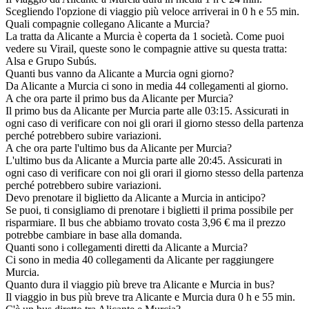
Scegliendo l'opzione di viaggio più veloce arriverai in 0 h e 55 min.
Quali compagnie collegano Alicante a Murcia?
La tratta da Alicante a Murcia è coperta da 1 società. Come puoi
vedere su Virail, queste sono le compagnie attive su questa tratta:
Alsa e Grupo Subús.
Quanti bus vanno da Alicante a Murcia ogni giorno?
Da Alicante a Murcia ci sono in media 44 collegamenti al giorno.
A che ora parte il primo bus da Alicante per Murcia?
Il primo bus da Alicante per Murcia parte alle 03:15. Assicurati in
ogni caso di verificare con noi gli orari il giorno stesso della partenza
perché potrebbero subire variazioni.
A che ora parte l'ultimo bus da Alicante per Murcia?
L'ultimo bus da Alicante a Murcia parte alle 20:45. Assicurati in
ogni caso di verificare con noi gli orari il giorno stesso della partenza
perché potrebbero subire variazioni.
Devo prenotare il biglietto da Alicante a Murcia in anticipo?
Se puoi, ti consigliamo di prenotare i biglietti il prima possibile per
risparmiare. Il bus che abbiamo trovato costa 3,96 € ma il prezzo
potrebbe cambiare in base alla domanda.
Quanti sono i collegamenti diretti da Alicante a Murcia?
Ci sono in media 40 collegamenti da Alicante per raggiungere
Murcia.
Quanto dura il viaggio più breve tra Alicante e Murcia in bus?
Il viaggio in bus più breve tra Alicante e Murcia dura 0 h e 55 min.