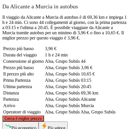
Da Alicante a Murcia in autobus
Il viaggio da Alicante a Murcia di autobus è di 69,36 km e impiega 1
h e 24 min. Ci sono 44 collegamenti al giorno, con la prima partenza
a 03:15 e l'ultima a 20:45. È possibile viaggiare da Alicante a
Murcia tramite autobus per un minimo di 3,96 € o fino a 10,65 €. Il
miglior prezzo per questo viaggio è 3,96 €.
Prezzo più basso
3,96 €
Durata del viaggio
1 h e 24 min
Connessione al giorno
Alsa, Grupo Subús
44
Prezzo più basso
Alsa, Grupo Subús
3,96 €
Il prezzo più alto
Alsa, Grupo Subús
10,65 €
Prima Partenza
Alsa, Grupo Subús
03:15
Ultima partenza
Alsa, Grupo Subús
20:45
Distanza
Alsa, Grupo Subús
69,36 km
Partenza
Alsa, Grupo Subús
Alicante
Arrivo
Alsa, Grupo Subús
Murcia
Operatore di viaggio
Alsa, Grupo Subús
Alsa, Grupo Subús
©
CARTO
, ©
OpenStreetMap
contributors
Cerca il miglior prezzo
Alicante
Più economico
Più veloce