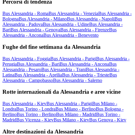
Percorsi di tendenza
Bus Alessandria - Roma
Bus Alessandria - Venezia
Bus Alessandria -
Bologna
Bus Alessandria - Milano
Bus Alessandria - Napoli
Bus
Alessandria - Padova
Bus Alessandria - Udine
Bus Alessandria -
Bari
Bus Alessandria - Genova
Bus Alessandria - Firenze
Bus
Alessandria - Ancona
Bus Alessandria - Benevento
Fughe del fine settimana da Alessandria
Bus Alessandria - Foggia
Bus Alessandria - Parigi
Bus Alessandria -
Perugia
Bus Alessandria - Bari
Bus Alessandria - Ancona
Bus
Alessandria - Pesaro
Bus Alessandria - Trani
Bus Alessandria -
Latina
Bus Alessandria - Aprilia
Bus Alessandria - Trieste
Bus
Alessandria - Campobasso
Bus Alessandria - Salerno
Rotte internazionali da Alessandria e aree vicine
Bus Alessandria - Kiev
Bus Alessandria - Parigi
Bus Milano -
Londra
Bus Torino - Londra
Bus Milano - Berlino
Bus Bologna -
Berlino
Bus Torino - Berlino
Bus Milano - Madrid
Bus Torino -
Madrid
Bus Vicenza - Kiev
Bus Milano - Kiev
Bus Genova - Kiev
Altre destinazioni da Alessandria