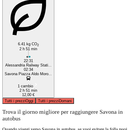
6.41 kg CO
2
2 h 51 min
22:31
Alessandria Railway Stati...
02:34
Savona Piazza Aldo Moro...
1 cambio
2 h 51 min
12,00 €
Tutti i prezzi
Oggi
Tutti i prezzi
Domani
Trova il giorno migliore per raggiungere Savona in
autobus
Quando viaggi verso Savona in autobus, se vuoi evitare la folla puoi