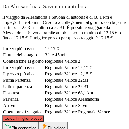
Da Alessandria a Savona in autobus
Il viaggio da Alessandria a Savona di autobus è di 68,1 km e
impiega 3 h e 45 min. Ci sono 2 collegamenti al giorno, con la prima
partenza a 22:31 e l'ultima a 22:31. È possibile viaggiare da
Alessandria a Savona tramite autobus per un minimo di 12,15 € o
fino a 12,15 €. Il miglior prezzo per questo viaggio è 12,15 €.
Prezzo più basso
12,15 €
Durata del viaggio
3 h e 45 min
Connessione al giorno
Regionale Veloce
2
Prezzo più basso
Regionale Veloce
12,15 €
Il prezzo più alto
Regionale Veloce
12,15 €
Prima Partenza
Regionale Veloce
22:31
Ultima partenza
Regionale Veloce
22:31
Distanza
Regionale Veloce
68,1 km
Partenza
Regionale Veloce
Alessandria
Arrivo
Regionale Veloce
Savona
Operatore di viaggio
Regionale Veloce
Regionale Veloce
©
CARTO
, ©
OpenStreetMap
contributors
Cerca il miglior prezzo
Alessandria
Più economico
Più veloce