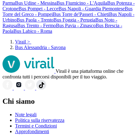
Parma
Bus Udine - Messina
Bus Fiumicino - L'Aquila
Bus Potenza -
Crotone
Bus Pompei - Lecce
Bus Napoli - Guardia Piemontese
Bus
Torre del Greco - Pompei
Bus Torre de'Passeri - Chieti
Bus Napoli -
Urbino
Bus Paola - Trento
Bus Foggia - Perugia
Bus Noto -
Ragusa
Bus Trento - Fermo
Bus Pavia - Zinasco
Bus Brescia -
Paola
Bus Labico - Roma
Virail
>
Bus Alessandria - Savona
Virail è una piattaforma online che
confronta tutti i percorsi disponibili per il tuo viaggio.
Chi siamo
Note legali
Politica sulla riservatezza
Termini e Condizioni
Approfondimenti