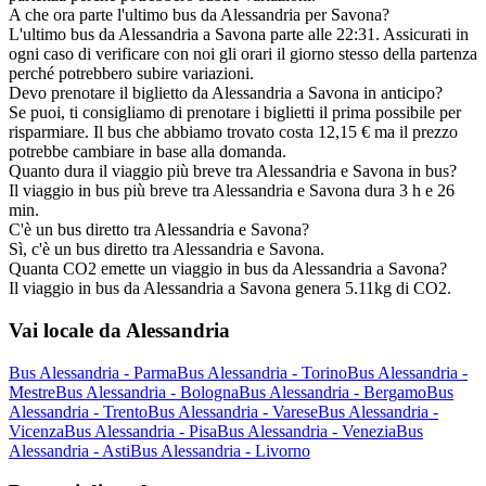
A che ora parte l'ultimo bus da Alessandria per Savona?
L'ultimo bus da Alessandria a Savona parte alle 22:31. Assicurati in
ogni caso di verificare con noi gli orari il giorno stesso della partenza
perché potrebbero subire variazioni.
Devo prenotare il biglietto da Alessandria a Savona in anticipo?
Se puoi, ti consigliamo di prenotare i biglietti il prima possibile per
risparmiare. Il bus che abbiamo trovato costa 12,15 € ma il prezzo
potrebbe cambiare in base alla domanda.
Quanto dura il viaggio più breve tra Alessandria e Savona in bus?
Il viaggio in bus più breve tra Alessandria e Savona dura 3 h e 26
min.
C'è un bus diretto tra Alessandria e Savona?
Sì, c'è un bus diretto tra Alessandria e Savona.
Quanta CO2 emette un viaggio in bus da Alessandria a Savona?
Il viaggio in bus da Alessandria a Savona genera 5.11kg di CO2.
Vai locale da Alessandria
Bus Alessandria - Parma
Bus Alessandria - Torino
Bus Alessandria -
Mestre
Bus Alessandria - Bologna
Bus Alessandria - Bergamo
Bus
Alessandria - Trento
Bus Alessandria - Varese
Bus Alessandria -
Vicenza
Bus Alessandria - Pisa
Bus Alessandria - Venezia
Bus
Alessandria - Asti
Bus Alessandria - Livorno