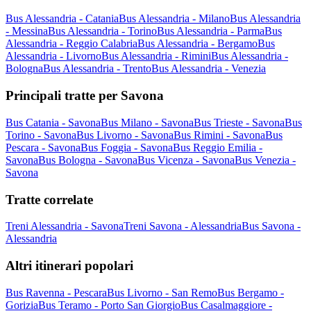
Bus Alessandria - Catania
Bus Alessandria - Milano
Bus Alessandria
- Messina
Bus Alessandria - Torino
Bus Alessandria - Parma
Bus
Alessandria - Reggio Calabria
Bus Alessandria - Bergamo
Bus
Alessandria - Livorno
Bus Alessandria - Rimini
Bus Alessandria -
Bologna
Bus Alessandria - Trento
Bus Alessandria - Venezia
Principali tratte per Savona
Bus Catania - Savona
Bus Milano - Savona
Bus Trieste - Savona
Bus
Torino - Savona
Bus Livorno - Savona
Bus Rimini - Savona
Bus
Pescara - Savona
Bus Foggia - Savona
Bus Reggio Emilia -
Savona
Bus Bologna - Savona
Bus Vicenza - Savona
Bus Venezia -
Savona
Tratte correlate
Treni Alessandria - Savona
Treni Savona - Alessandria
Bus Savona -
Alessandria
Altri itinerari popolari
Bus Ravenna - Pescara
Bus Livorno - San Remo
Bus Bergamo -
Gorizia
Bus Teramo - Porto San Giorgio
Bus Casalmaggiore -